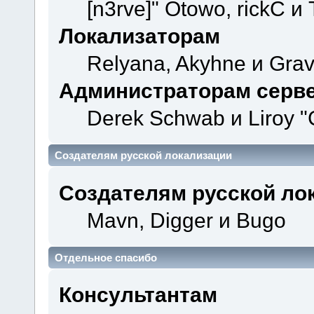
[n3rve]" Otowo, rickC и
Локализаторам
Relyana, Akyhne и Gra
Администраторам серв
Derek Schwab и Liroy "
Создателям русской локализации
Создателям русской ло
Mavn, Digger и Bugo
Отдельное спасибо
Консультантам