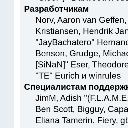
Разработчикам
Norv, Aaron van Geffen,
Kristiansen, Hendrik Ja
"JayBachatero" Hernand
Benson, Grudge, Michael
[SiNaN]" Eser, Theodore
"TE" Eurich и winrules
Специалистам поддерж
JimM, Adish "(F.L.A.M.E.
Ben Scott, Bigguy, Cap
Eliana Tamerin, Fiery, g