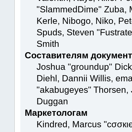
"SlammedDime" Zuba, M
Kerle, Nibogo, Niko, Pet
Spuds, Steven "Fustrate
Smith
Составителям докумен
Joshua "groundup" Dicke
Diehl, Dannii Willis, e
"akabugeyes" Thorsen, J
Duggan
Маркетологам
Kindred, Marcus "cσσкι