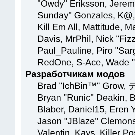
"Owdy" Eriksson, Jeremy 
Sunday" Gonzales, K@, 
Kill Em All, Mattitude, M
Davis, MrPhil, Nick "Fiz
Paul_Pauline, Piro "Sar
RedOne, S-Ace, Wade "
Разработчикам модов
Brad "IchBin™" Grow, 
Bryan "Runic" Deakin, 
Blaber, Daniel15, Eren 
Jason "JBlaze" Clemons
Valentin, Kays, Killer P