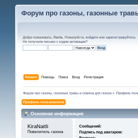
Форум про газоны, газонные травы
Добро пожаловать,
Гость
. Пожалуйста,
войдите
или
зарегистрируйтесь
.
Не получили
письмо с кодом активации
?
Начало
Помощь
Поиск
Вход
Регистрация
Форум про газоны, газонные травы и семена для газона
»
Профиль польз
Профиль пользователя
Основная информация
KiraNaitli 
Сообщений:
Повелитель газона
Подпись под аватаром:
Возраст: