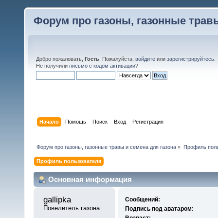
Форум про газоны, газонные травы
Добро пожаловать,
Гость
. Пожалуйста,
войдите
или
зарегистрируйтесь
.
Не получили
письмо с кодом активации
?
Начало
Помощь
Поиск
Вход
Регистрация
Форум про газоны, газонные травы и семена для газона
»
Профиль польз
Профиль пользователя
Основная информация
gallipka 
Сообщений:
Повелитель газона
Подпись под аватаром:
Возраст: