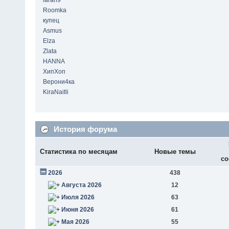
laran9
Roomka
купец
Asmus
Elza
Zlata
HANNA
ХипХоп
Верони4ка
KiraNaitli
История форума
Статистика по месяцам
Новые темы
со
2026
438
Августа 2026
12
Июля 2026
63
Июня 2026
61
Мая 2026
55