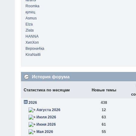
laran9
Roomka
купец
Asmus
Elza
Zlata
HANNA
ХипХоп
Верони4ка
KiraNaitli
История форума
Статистика по месяцам
Новые темы
со
2026
438
Августа 2026
12
Июля 2026
63
Июня 2026
61
Мая 2026
55