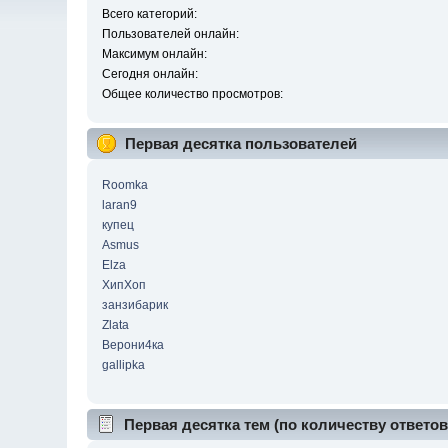
Всего категорий:
Пользователей онлайн:
Максимум онлайн:
Сегодня онлайн:
Общее количество просмотров:
Первая десятка пользователей
Roomka
laran9
купец
Asmus
Elza
ХипХоп
занзибарик
Zlata
Верони4ка
gallipka
Первая десятка тем (по количеству ответов