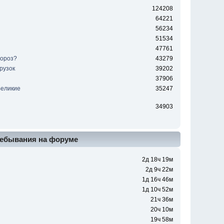
124208
64221
56234
51534
47761
мороз?
43279
рузок
39202
37906
Великие
35247
ы
34903
ебывания на форуме
2д 18ч 19м
2д 9ч 22м
1д 16ч 46м
1д 10ч 52м
21ч 36м
20ч 10м
19ч 58м