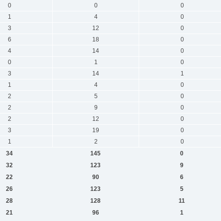
0
0
0
1
4
0
3
12
0
6
18
0
4
14
0
0
1
0
3
14
1
1
4
0
2
5
0
2
9
0
2
12
0
3
19
0
1
2
0
34
145
0
32
123
9
22
90
6
26
123
5
28
128
11
21
96
1