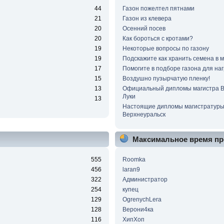
44
Газон пожелтел пятнами
21
Газон из клевера
20
Осенний посев
20
Как бороться с кротами?
19
Некоторые вопросы по газону
19
Подскажите как хранить семена в 
17
Помогите в подборе газона для наг
15
Воздушно пузырчатую пленку!
13
Официальный дипломы магистра 
Луки
13
Настоящие дипломы магистратур
Верхнеуральск
Максимальное время пр
555
Roomka
456
laran9
322
Администратор
254
купец
129
OgrenychLera
128
Верони4ка
116
ХипХоп