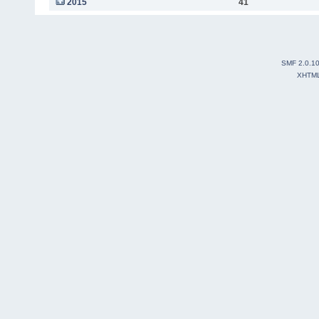
2015
41
SMF 2.0.1
XHTM