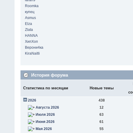
laran9
Roomka
купец
Asmus
Elza
Zlata
HANNA
ХипХоп
Верони4ка
KiraNaitli
История форума
Статистика по месяцам
Новые темы
со
2026
438
Августа 2026
12
Июля 2026
63
Июня 2026
61
Мая 2026
55