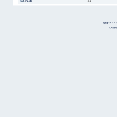
2015
41
SMF 2.0.1
XHTM