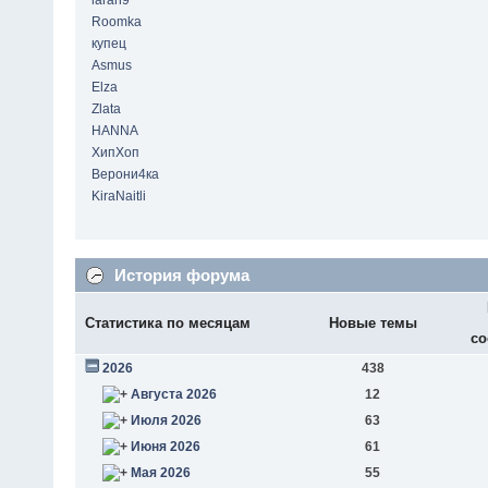
laran9
Roomka
купец
Asmus
Elza
Zlata
HANNA
ХипХоп
Верони4ка
KiraNaitli
История форума
Статистика по месяцам
Новые темы
со
2026
438
Августа 2026
12
Июля 2026
63
Июня 2026
61
Мая 2026
55