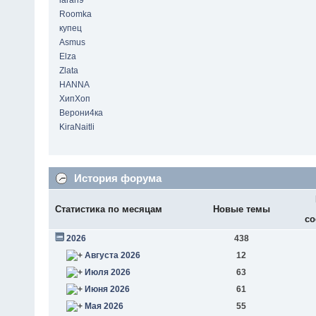
laran9
Roomka
купец
Asmus
Elza
Zlata
HANNA
ХипХоп
Верони4ка
KiraNaitli
История форума
Статистика по месяцам
Новые темы
со
2026
438
Августа 2026
12
Июля 2026
63
Июня 2026
61
Мая 2026
55