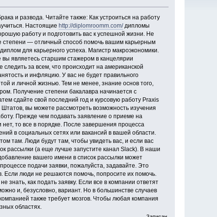
ака и развода. Читайте также: Как устроиться на работу
научиться. Настоящие
http://diplomroomm.com/
дипломы
рошую работу и подготовить вас к успешной жизни. Не
ие степени — отличный способ помочь вашим карьерным
 диплом для карьерного успеха. Магистр макроэкономики.
ле вы являетесь старшим стажером в канцелярии
 следить за всем, что происходит на американской
анятость и инфляцию. У вас не будет правильного
ой и личной жизнью. Тем не менее, знание основ того,
ером. Получение степени бакалавра начинается с
тем сдайте свой последний год и курсовую работу Praxis
 Штатов, вы можете рассмотреть возможность изучения
боту. Прежде чем подавать заявление о приеме на
и нет, то все в порядке. После завершения процесса
ений в социальных сетях или вакансий в вашей области.
том там. Люди будут там, чтобы увидеть вас, и если вас
сок рассылки (а еще лучше запустите канал Slack). В наши
о добавление вашего имени в список рассылки может
 процессе подачи заявки, пожалуйста, задавайте. Это
. Если люди не решаются помочь, попросите их помочь.
е знать, как подать заявку. Если все в компании ответят
можно и, безусловно, вариант. Но в большинстве случаев
 компанией также требует мозгов. Чтобы любая компания
зных областях.
Записан