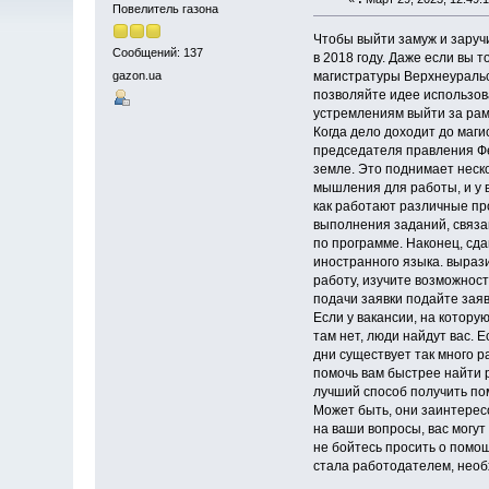
Повелитель газона
Чтобы выйти замуж и заручи
Сообщений: 137
в 2018 году. Даже если вы 
магистратуры Верхнеуральс
gazon.ua
позволяйте идее использов
устремлениям выйти за рамк
Когда дело доходит до маг
председателя правления Фе
земле. Это поднимает неско
мышления для работы, и у в
как работают различные про
выполнения заданий, связан
по программе. Наконец, сд
иностранного языка. выраз
работу, изучите возможност
подачи заявки подайте заяв
Если у вакансии, на котору
там нет, люди найдут вас. Е
дни существует так много р
помочь вам быстрее найти р
лучший способ получить по
Может быть, они заинтересов
на ваши вопросы, вас могут
не бойтесь просить о помо
стала работодателем, необ