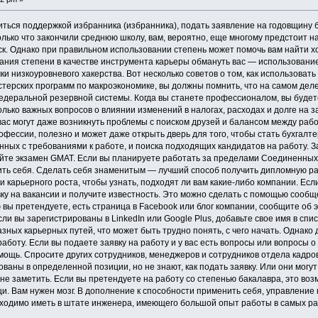
ться поддержкой избранника (избранника), подать заявление на годовщину бр
только что закончили среднюю школу, вам, вероятно, еще многому предстоит 
к. Однако при правильном использовании степень может помочь вам найти хо
ания степени в качестве инструмента карьеры обмануть вас — использован
и низкоуровневого хакерства. Вот несколько советов о том, как использовать
истерских программ по макроэкономике, вы должны помнить, что на самом де
деральной резервной системы. Когда вы станете профессионалом, вы будете
лько важных вопросов о влиянии изменений в налогах, расходах и долге на з
ас могут даже возникнуть проблемы с поиском друзей и балансом между работ
фессии, полезно и может даже открыть дверь для того, чтобы стать бухгалт
ных с требованиями к работе, и поиска подходящих кандидатов на работу. За
айте экзамен GMAT. Если вы планируете работать за пределами Соединенных
ить себя. Сделать себя знаменитым — лучший способ получить дипломную ра
и карьерного роста, чтобы узнать, подходят ли вам какие-либо компании. Есл
ку на вакансии и получите известность. Это можно сделать с помощью сообщ
ю вы претендуете, есть страница в Facebook или блог компании, сообщите об э
сли вы зарегистрированы в LinkedIn или Google Plus, добавьте свое имя в спи
азных карьерных путей, что может быть трудно понять, с чего начать. Однак
аботу. Если вы подаете заявку на работу и у вас есть вопросы или вопросы о
мощь. Спросите других сотрудников, менеджеров и сотрудников отдела кадров
аны в определенной позиции, но не знают, как подать заявку. Или они могут н
 не заметить. Если вы претендуете на работу со степенью бакалавра, это воз
щи. Вам нужен мозг. В дополнение к способности применить себя, управление
ходимо иметь в штате инженера, имеющего большой опыт работы в самых ра