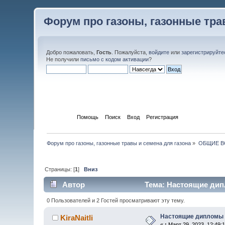
Форум про газоны, газонные тра
Добро пожаловать,
Гость
. Пожалуйста,
войдите
или
зарегистрируйте
Не получили
письмо с кодом активации
?
Начало
Помощь
Поиск
Вход
Регистрация
Форум про газоны, газонные травы и семена для газона
»
ОБЩИЕ 
Страницы: [
1
]
Вниз
Автор
Тема: Настоящие дип
0 Пользователей и 2 Гостей просматривают эту тему.
Настоящие дипломы 
KiraNaitli
«
:
Март 29, 2023, 12:49: