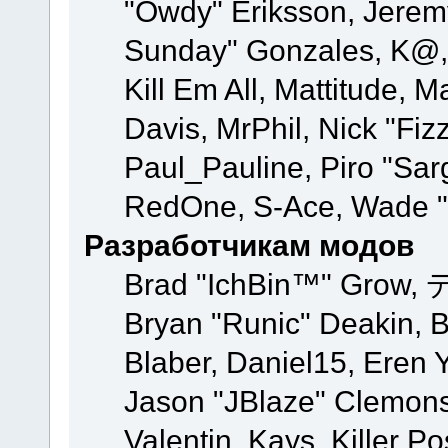
"Owdy" Eriksson, Jeremy 
Sunday" Gonzales, K@, 
Kill Em All, Mattitude, M
Davis, MrPhil, Nick "Fiz
Paul_Pauline, Piro "Sar
RedOne, S-Ace, Wade "
Разработчикам модов
Brad "IchBin™" Grow, 
Bryan "Runic" Deakin, 
Blaber, Daniel15, Eren 
Jason "JBlaze" Clemons
Valentin, Kays, Killer P