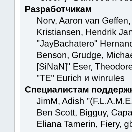
Разработчикам
Norv, Aaron van Geffen,
Kristiansen, Hendrik Ja
"JayBachatero" Hernand
Benson, Grudge, Michael
[SiNaN]" Eser, Theodore
"TE" Eurich и winrules
Специалистам поддерж
JimM, Adish "(F.L.A.M.E.
Ben Scott, Bigguy, Cap
Eliana Tamerin, Fiery, g