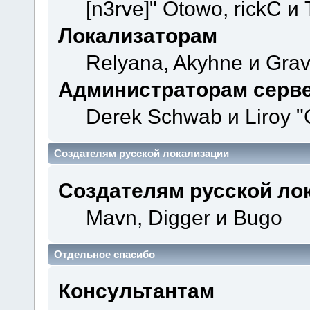
[n3rve]" Otowo, rickC и
Локализаторам
Relyana, Akyhne и Gra
Администраторам серв
Derek Schwab и Liroy "
Создателям русской локализации
Создателям русской ло
Mavn, Digger и Bugo
Отдельное спасибо
Консультантам