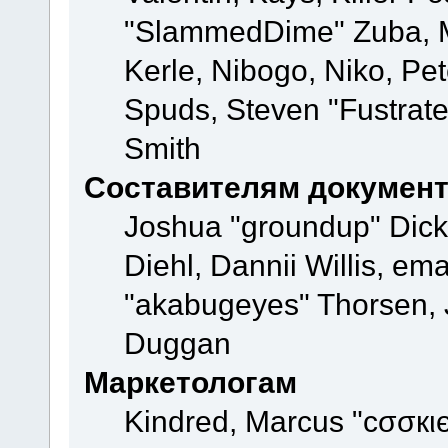
"SlammedDime" Zuba, M
Kerle, Nibogo, Niko, Pet
Spuds, Steven "Fustrate
Smith
Составителям докумен
Joshua "groundup" Dicke
Diehl, Dannii Willis, e
"akabugeyes" Thorsen, J
Duggan
Маркетологам
Kindred, Marcus "cσσкι