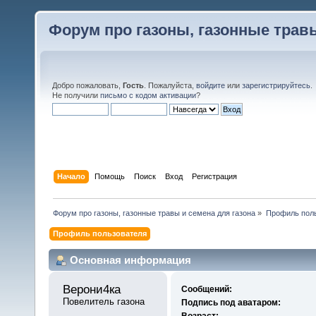
Форум про газоны, газонные травы
Добро пожаловать,
Гость
. Пожалуйста,
войдите
или
зарегистрируйтесь
.
Не получили
письмо с кодом активации
?
Начало
Помощь
Поиск
Вход
Регистрация
Форум про газоны, газонные травы и семена для газона
»
Профиль поль
Профиль пользователя
Основная информация
Верони4ка 
Сообщений:
Повелитель газона
Подпись под аватаром:
Возраст: