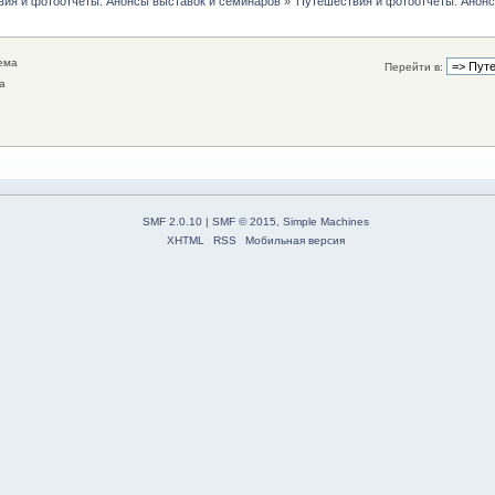
ия и фотоотчеты. Анонсы выставок и семинаров
»
Путешествия и фотоотчеты. Анонс
ема
Перейти в:
а
SMF 2.0.10
|
SMF © 2015
,
Simple Machines
XHTML
RSS
Мобильная версия