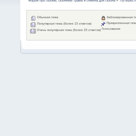
Форум про газоны, газонные травы и семена для газона
»
Путешеств
Обычная тема
Заблокированная т
Прикрепленная тем
Популярная тема (более 15 ответов)
Голосование
Очень популярная тема (более 25 ответов)