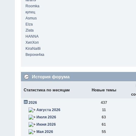
laran9
Roomka
купец
Asmus
Elza
Zlata
HANNA
ХипХоп
KiraNaitli
Верони4ка
История форума
Статистика по месяцам
Новые темы
со
2026
437
Августа 2026
11
Июля 2026
63
Июня 2026
61
Мая 2026
55