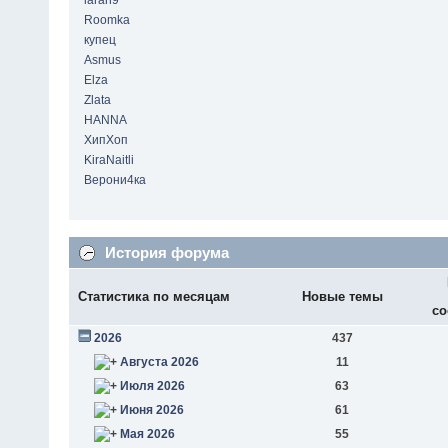
laran9
Roomka
купец
Asmus
Elza
Zlata
HANNA
ХипХоп
KiraNaitli
Верони4ка
История форума
Статистика по месяцам
Новые темы
со
2026
437
Августа 2026
11
Июля 2026
63
Июня 2026
61
Мая 2026
55