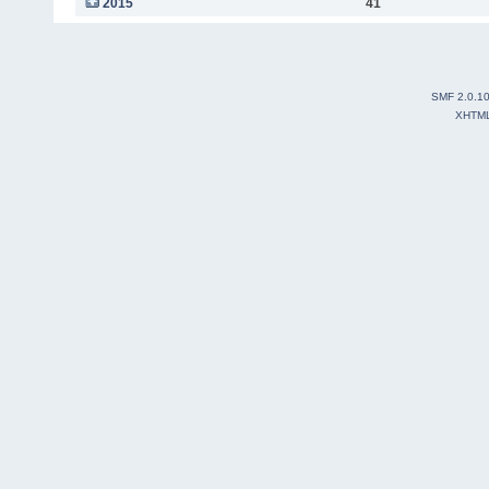
2015
41
SMF 2.0.1
XHTM