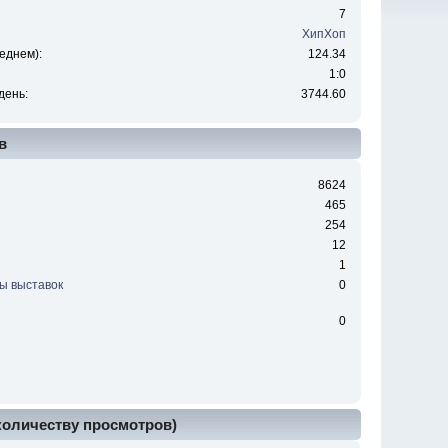
7
ХипХоп
еднем):
124.34
1:0
день:
3744.60
в
8624
465
254
12
1
ы выставок
0
0
 количеству просмотров)