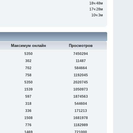
18ч 48м
17ч 28м
10ч 3м
Максимум онлайн
Просмотров
5350
7450294
302
11487
702
584664
758
1192045
5350
2020745
1539
1050973
597
1874563
318
544604
336
171213
1508
1681978
776
1182989
1469
721000