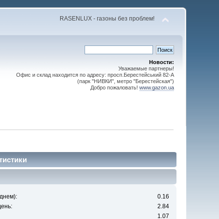
RASENLUX - газоны без проблем!
Новости:
Уважаемые партнеры!
Офис и склад находится по адресу: просп.Берестейський 82-А
(парк "НИВКИ", метро "Берестейская")
Добро пожаловать!
www.gazon.ua
тистики
днем):
0.16
ень:
2.84
1.07