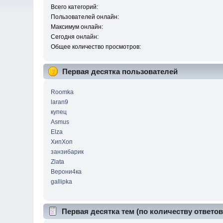
Всего категорий:
Пользователей онлайн:
Максимум онлайн:
Сегодня онлайн:
Общее количество просмотров:
Первая десятка пользователей
Roomka
laran9
купец
Asmus
Elza
ХипХоп
занзибарик
Zlata
Верони4ка
gallipka
Первая десятка тем (по количеству ответов