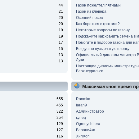
44
Газон пожелтел пятнами
21
Газон из клевера
20
Осенний посев
20
Как бороться с кротами?
19
Некоторые вопросы по газону
19
Подскажите как хранить семена в 
17
Помогите в подборе газона для наг
15
Воздушно пузырчатую пленку!
13
Официальный дипломы магистра 
Луки
13
Настоящие дипломы магистратур
Верхнеуральск
Максимальное время пр
555
Roomka
455
laran9
322
Администратор
254
купец
129
OgrenychLera
127
Верони4ка
116
ХипХоп