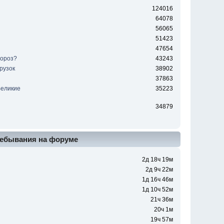
124016
64078
56065
51423
47654
мороз?
43243
рузок
38902
37863
Великие
35223
ы
34879
ебывания на форуме
2д 18ч 19м
2д 9ч 22м
1д 16ч 46м
1д 10ч 52м
21ч 36м
20ч 1м
19ч 57м