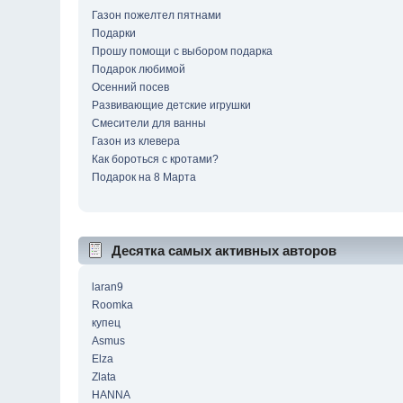
Газон пожелтел пятнами
Подарки
Прошу помощи с выбором подарка
Подарок любимой
Осенний посев
Развивающие детские игрушки
Смесители для ванны
Газон из клевера
Как бороться с кротами?
Подарок на 8 Марта
Десятка самых активных авторов
laran9
Roomka
купец
Asmus
Elza
Zlata
HANNA