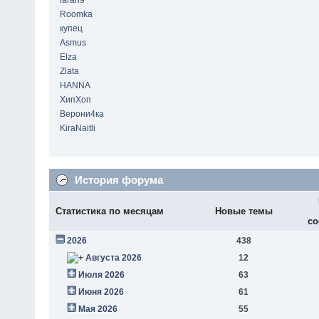
laran9
Roomka
купец
Asmus
Elza
Zlata
HANNA
ХипХоп
Верони4ка
KiraNaitli
История форума
Статистика по месяцам
Новые темы
со
2026
438
Августа 2026
12
Июля 2026
63
Июня 2026
61
Мая 2026
55