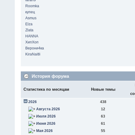
laran9
Roomka
купец
Asmus
Elza
Zlata
HANNA
ХипХоп
Верони4ка
KiraNaitli
История форума
Статистика по месяцам
Новые темы
со
2026
438
Августа 2026
12
Июля 2026
63
Июня 2026
61
Мая 2026
55