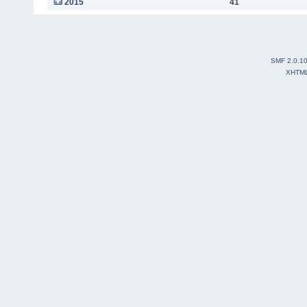
2015
41
SMF 2.0.1
XHTM