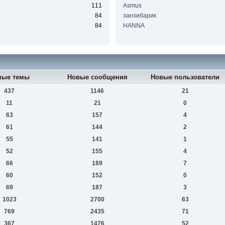
111
Asmus
84
занзибарик
84
HANNA
вые темы
Новые сообщения
Новые пользователи
437
1146
21
11
21
0
63
157
4
61
144
2
55
141
1
52
155
4
66
189
7
60
152
0
69
187
3
1023
2700
63
769
2435
71
367
1476
52