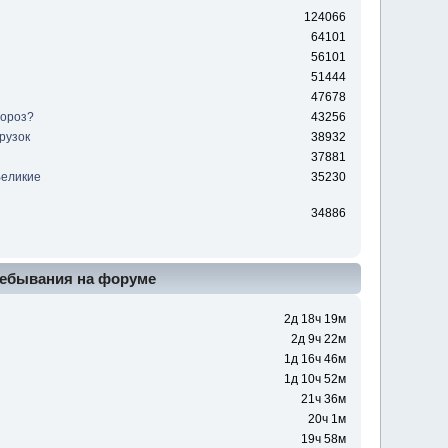
124066
64101
56101
51444
47678
мороз?
43256
рузок
38932
37881
Великие
35230
ы
34886
ебывания на форуме
2д 18ч 19м
2д 9ч 22м
1д 16ч 46м
1д 10ч 52м
21ч 36м
20ч 1м
19ч 58м