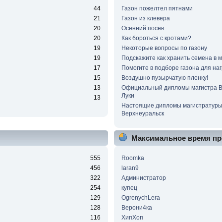
44
Газон пожелтел пятнами
21
Газон из клевера
20
Осенний посев
20
Как бороться с кротами?
19
Некоторые вопросы по газону
19
Подскажите как хранить семена в 
17
Помогите в подборе газона для наг
15
Воздушно пузырчатую пленку!
13
Официальный дипломы магистра 
Луки
13
Настоящие дипломы магистратур
Верхнеуральск
Максимальное время пр
555
Roomka
456
laran9
322
Администратор
254
купец
129
OgrenychLera
128
Верони4ка
116
ХипХоп