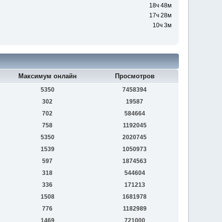
18ч 48м
17ч 28м
10ч 3м
Максимум онлайн
Просмотров
5350
7458394
302
19587
702
584664
758
1192045
5350
2020745
1539
1050973
597
1874563
318
544604
336
171213
1508
1681978
776
1182989
1469
721000