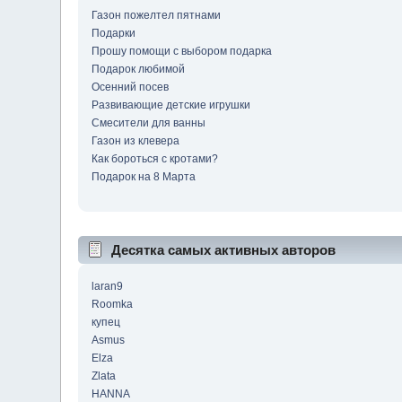
Газон пожелтел пятнами
Подарки
Прошу помощи с выбором подарка
Подарок любимой
Осенний посев
Развивающие детские игрушки
Смесители для ванны
Газон из клевера
Как бороться с кротами?
Подарок на 8 Марта
Десятка самых активных авторов
laran9
Roomka
купец
Asmus
Elza
Zlata
HANNA