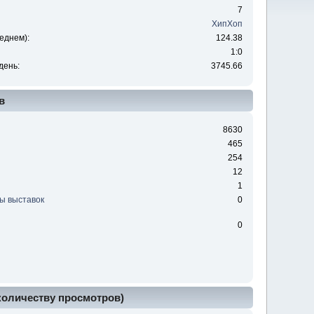
7
ХипХоп
еднем):
124.38
1:0
день:
3745.66
в
8630
465
254
12
1
ы выставок
0
0
 количеству просмотров)