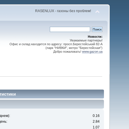
RASENLUX - газоны без проблем!
Новости:
Уважаемые партнеры!
Офис и склад находится по адресу: просп.Берестейський 82-А
(парк "НИВКИ", метро "Берестейская")
Добро пожаловать!
www.gazon.ua
тистики
днем):
0.16
ень:
2.84
1.07