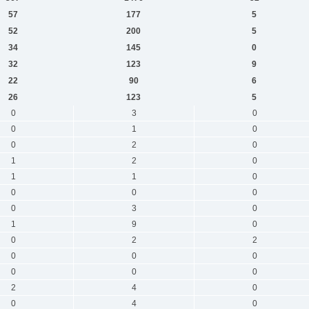
57
177
5
52
200
5
34
145
0
32
123
9
22
90
6
26
123
5
0
3
0
0
1
0
0
2
0
1
2
0
1
1
0
0
0
0
0
3
0
1
9
0
0
2
2
0
0
0
0
0
0
2
4
0
0
4
0