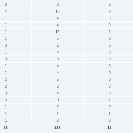
0
0
0
4
18
0
1
4
0
1
4
0
1
13
1
1
5
0
0
2
0
1
4
0
0
0
0
1
4
0
1
4
0
2
5
0
2
8
0
0
4
0
3
11
1
1
2
0
1
1
1
1
3
0
28
128
11