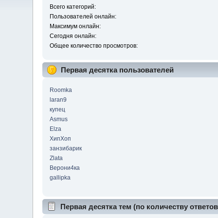
Всего категорий:
Пользователей онлайн:
Максимум онлайн:
Сегодня онлайн:
Общее количество просмотров:
Первая десятка пользователей
Roomka
laran9
купец
Asmus
Elza
ХипХоп
занзибарик
Zlata
Верони4ка
gallipka
Первая десятка тем (по количеству ответов