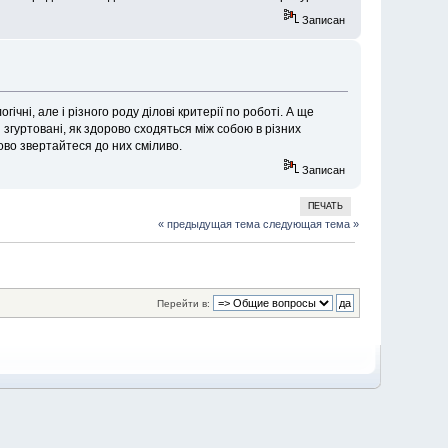
Записан
ічні, але і різного роду ділові критерії по роботі. А ще
згуртовані, як здорово сходяться між собою в різних
ово звертайтеся до них сміливо.
Записан
ПЕЧАТЬ
« предыдущая тема
следующая тема »
Перейти в: