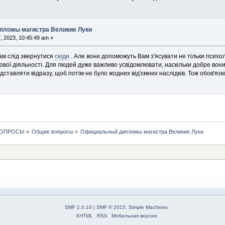
пломы магистра Великие Луки
 2023, 10:45:49 am »
ам слід звернутися
сюди
. Але вони допоможуть Вам з'ясувати не тільки психолог
ової діяльності. Для людей дуже важливо усвідомлювати, наскільки добре вони 
ставляти відразу, щоб потім не було жодних від'ємних наслідків. Тож обов'язк
ВОПРОСЫ
»
Общие вопросы
»
Официальный дипломы магистра Великие Луки
SMF 2.0.10
|
SMF © 2015
,
Simple Machines
XHTML
RSS
Мобильная версия