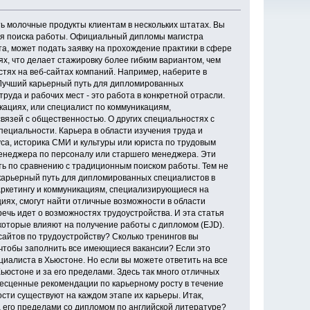
ь молочные продукты клиентам в нескольких штатах. Вы
для поиска работы. Официальный дипломы магистра
а, может подать заявку на прохождение практики в сфере
х, что делает стажировку более гибким вариантом, чем
тях на веб-сайтах компаний. Например, наберите в
. Лучший карьерный путь для дипломированных
руда и рабочих мест - это работа в конкретной отрасли.
ациях, или специалист по коммуникациям,
вязей с общественностью. О других специальностях с
ециальности. Карьера в области изучения труда и
са, историка СМИ и культуры или юриста по трудовым
менеджера по персоналу или старшего менеджера. Эти
сть по сравнению с традиционным поиском работы. Тем не
 карьерный путь для дипломированных специалистов в
маркетингу и коммуникациям, специализирующиеся на
ях, смогут найти отличные возможности в области
речь идет о возможностях трудоустройства. И эта статья
 которые влияют на получение работы с дипломом (EJD).
сайтов по трудоустройству? Сколько тренингов вы
 чтобы заполнить все имеющиеся вакансии? Если это
циалиста в Хьюстоне. Но если вы можете ответить на все
юстоне и за его пределами. Здесь так много отличных
 бесценные рекомендации по карьерному росту в течение
сти существуют на каждом этапе их карьеры. Итак,
а его пределами со дипломом по английской литературе?