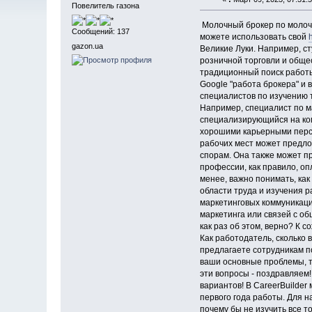
Повелитель газона
Молочный брокер по молочн
Сообщений: 137
можете использовать свой
gazon.ua
Великие Луки. Например, с
розничной торговли и обще
традиционный поиск работы
Google "работа брокера" и
специалистов по изучению т
Например, специалист по м
специализирующийся на ком
хорошими карьерными персп
рабочих мест может предло
спорам. Она также может п
профессии, как правило, о
менее, важно понимать, ка
области труда и изучения 
маркетинговых коммуникаци
маркетинга или связей с об
как раз об этом, верно? К 
Как работодатель, сколько 
предлагаете сотрудникам п
ваши основные проблемы, то
эти вопросы - поздравляем
вариантов! В CareerBuilder
первого года работы. Для н
почему бы не изучить все 