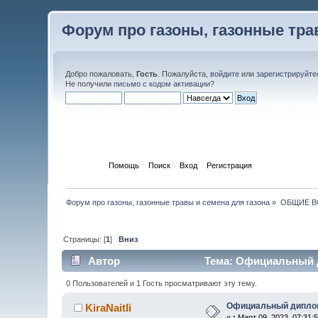
Форум про газоны, газонные тра
Добро пожаловать,
Гость
. Пожалуйста,
войдите
или
зарегистрируйте
Не получили
письмо с кодом активации
?
Начало
Помощь
Поиск
Вход
Регистрация
Форум про газоны, газонные травы и семена для газона
»
ОБЩИЕ 
Страницы: [
1
]
Вниз
Автор
Тема: Официальный д
0 Пользователей и 1 Гость просматривают эту тему.
Официальный диплом
KiraNaitli
«
:
Март 09, 2023, 07:31: