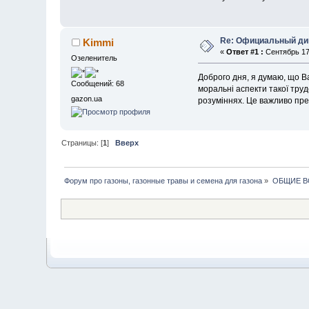
Re: Официальный ди
Kimmi
«
Ответ #1 :
Сентябрь 17,
Озеленитель
Доброго дня, я думаю, що В
Сообщений: 68
моральні аспекти такої труд
gazon.ua
розуміннях. Це важливо пред
Страницы: [
1
]
Вверх
Форум про газоны, газонные травы и семена для газона
»
ОБЩИЕ 