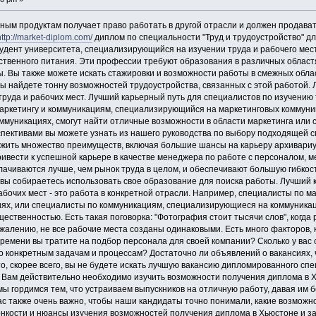
ым продуктам получает право работать в другой отрасли и должен продават
http://market-diplom.com/
диплом по специальности "Труд и трудоустройство" 
тудент университета, специализирующийся на изучении труда и рабочего мест
ственного питания. Эти профессии требуют образования в различных областя
. Вы также можете искать стажировки и возможности работы в смежных облас
 вы найдете тонну возможностей трудоустройства, связанных с этой работой
руда и рабочих мест. Лучший карьерный путь для специалистов по изучению т
аркетингу и коммуникациям, специализирующийся на маркетинговых коммуник
муникациях, смогут найти отличные возможности в области маркетинга или с
ективами вы можете узнать из нашего руководства по выбору подходящей сп
жить множество преимуществ, включая большие шансы на карьеру архивариу
ривести к успешной карьере в качестве менеджера по работе с персоналом, 
плачиваются лучше, чем рынок труда в целом, и обеспечивают большую гибко
к вы собираетесь использовать свое образование для поиска работы. Лучший
рабочих мест - это работа в конкретной отрасли. Например, специалисты по 
ях, или специалисты по коммуникациям, специализирующиеся на коммуникаци
щественностью. Есть такая поговорка: "Фотография стоит тысячи слов", когда 
сожалению, не все рабочие места созданы одинаковыми. Есть много факторов,
времени вы тратите на подбор персонала для своей компании? Сколько у вас 
о конкретным задачам и процессам? Достаточно ли объявлений о вакансиях,
, скорее всего, вы не будете искать лучшую вакансию дипломированного спе
! Вам действительно необходимо изучить возможности получения диплома в Хь
 мы гордимся тем, что устраиваем выпускников на отличную работу, давая им
ас также очень важно, чтобы наши кандидаты точно понимали, какие возможно
тонкости и нюансы изучения возможностей получения диплома в Хьюстоне и з