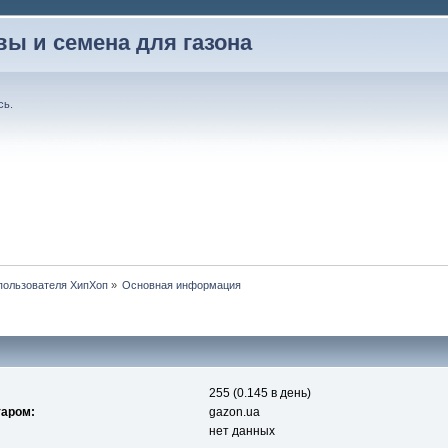
вы и семена для газона
сь
.
пользователя ХипХоп
»
Основная информация
255 (0.145 в день)
таром:
gazon.ua
нет данных