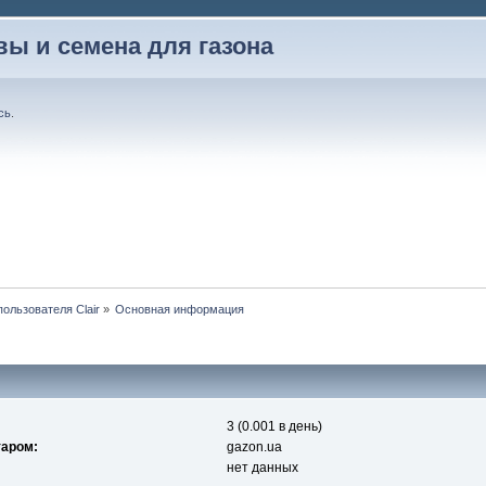
вы и семена для газона
сь
.
ользователя Clair
»
Основная информация
3 (0.001 в день)
таром:
gazon.ua
нет данных