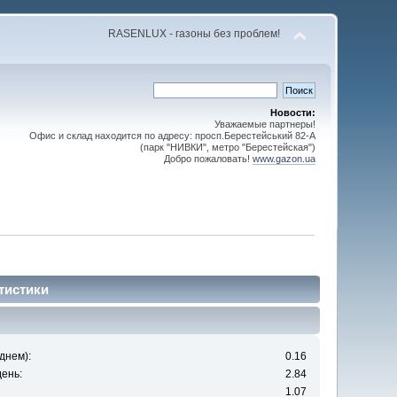
RASENLUX - газоны без проблем!
Новости:
Уважаемые партнеры!
Офис и склад находится по адресу: просп.Берестейський 82-А
(парк "НИВКИ", метро "Берестейская")
Добро пожаловать!
www.gazon.ua
тистики
днем):
0.16
ень:
2.84
1.07