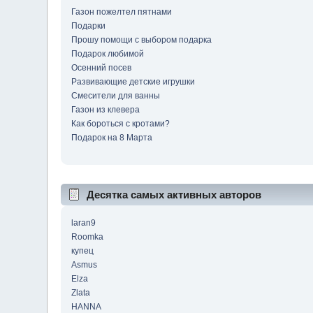
Газон пожелтел пятнами
Подарки
Прошу помощи с выбором подарка
Подарок любимой
Осенний посев
Развивающие детские игрушки
Смесители для ванны
Газон из клевера
Как бороться с кротами?
Подарок на 8 Марта
Десятка самых активных авторов
laran9
Roomka
купец
Asmus
Elza
Zlata
HANNA