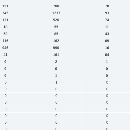
151
700
78
345
1217
93
131
520
74
18
55
11
50
85
43
116
162
69
946
990
16
41
161
84
0
2
1
0
0
0
0
1
0
0
1
0
0
0
0
0
0
0
0
0
0
0
0
0
0
0
0
0
0
0
0
0
0