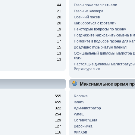
44
Газон пожелтел пятнами
21
Газон из клевера
20
Осенний посев
20
Как бороться с кротами?
19
Некоторые вопросы по газону
19
Подскажите как хранить семена в 
17
Помогите в подборе газона для наг
15
Воздушно пузырчатую пленку!
13
Официальный дипломы магистра 
Луки
13
Настоящие дипломы магистратур
Верхнеуральск
Максимальное время пр
555
Roomka
455
laran9
322
Администратор
254
купец
129
OgrenychLera
127
Верони4ка
116
ХипХоп