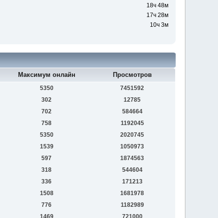
18ч 48м
17ч 28м
10ч 3м
Максимум онлайн
Просмотров
5350
7451592
302
12785
702
584664
758
1192045
5350
2020745
1539
1050973
597
1874563
318
544604
336
171213
1508
1681978
776
1182989
1469
721000