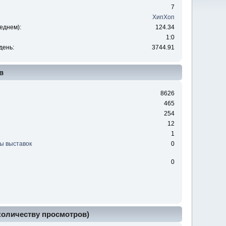
7
ХипХоп
еднем):
124.34
1:0
день:
3744.91
в
8626
465
254
12
1
ы выставок
0
0
 количеству просмотров)