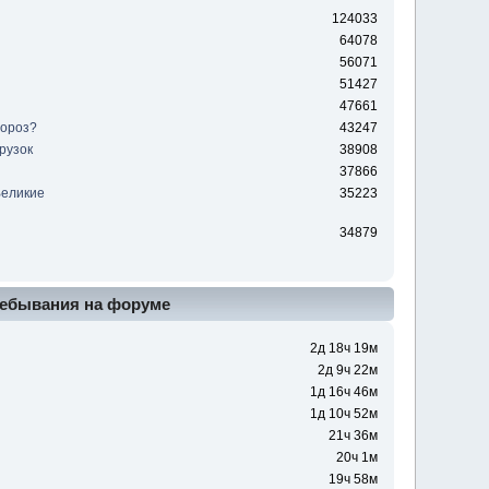
124033
64078
56071
51427
47661
мороз?
43247
рузок
38908
37866
Великие
35223
ы
34879
ебывания на форуме
2д 18ч 19м
2д 9ч 22м
1д 16ч 46м
1д 10ч 52м
21ч 36м
20ч 1м
19ч 58м