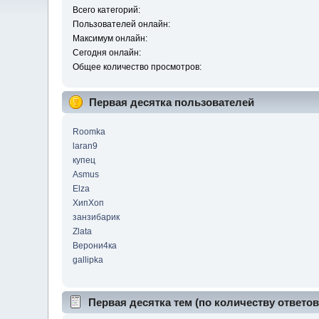
Всего категорий:
Пользователей онлайн:
Максимум онлайн:
Сегодня онлайн:
Общее количество просмотров:
Первая десятка пользователей
Roomka
laran9
купец
Asmus
Elza
ХипХоп
занзибарик
Zlata
Верони4ка
gallipka
Первая десятка тем (по количеству ответов