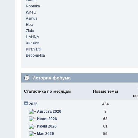
laran9
Roomka
купец
Asmus
Elza
Zlata
HANNA
ХипХоп
KiraNaitli
Верони4ка
История форума
Статистика по месяцам
Новые темы
со
2026
434
Августа 2026
8
Июля 2026
63
Июня 2026
61
Мая 2026
55