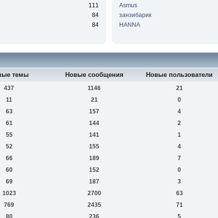
111
Asmus
84
занзибарик
84
HANNA
вые темы
Новые сообщения
Новые пользователи
437
1146
21
11
21
0
63
157
4
61
144
2
55
141
1
52
155
4
66
189
7
60
152
0
69
187
3
1023
2700
63
769
2435
71
80
236
5