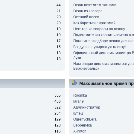
44
Газон пожелтел пятнами
21
Газон из клевера
20
Осенний посев
20
Как бороться с кротами?
19
Некоторые вопросы по газону
19
Подскажите как хранить семена в 
17
Помогите в подборе газона для наг
15
Воздушно пузырчатую пленку!
13
Официальный дипломы магистра 
Луки
13
Настоящие дипломы магистратур
Верхнеуральск
Максимальное время пр
555
Roomka
456
laran9
322
Администратор
254
купец
129
OgrenychLera
128
Верони4ка
116
ХипХоп