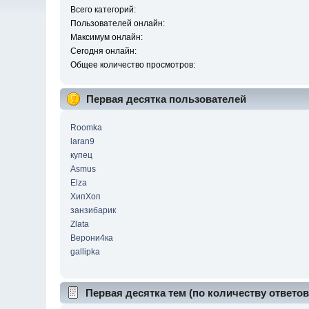
Всего категорий:
Пользователей онлайн:
Максимум онлайн:
Сегодня онлайн:
Общее количество просмотров:
Первая десятка пользователей
Roomka
laran9
купец
Asmus
Elza
ХипХоп
занзибарик
Zlata
Верони4ка
gallipka
Первая десятка тем (по количеству ответов