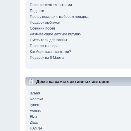
Газон пожелтел пятнами
Подарки
Прошу помощи с выбором подарка
Подарок любимой
Осенний посев
Развивающие детские игрушки
Смесители для ванны
Газон из клевера
Как бороться с кротами?
Подарок на 8 Марта
Десятка самых активных авторов
laran9
Roomka
купец
Asmus
Elza
Zlata
HANNA