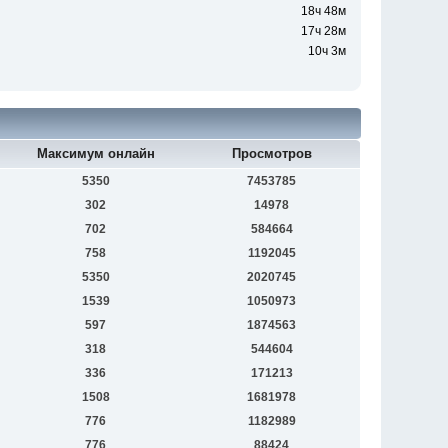
18ч 48м
17ч 28м
10ч 3м
Максимум онлайн
Просмотров
5350
7453785
302
14978
702
584664
758
1192045
5350
2020745
1539
1050973
597
1874563
318
544604
336
171213
1508
1681978
776
1182989
776
88424