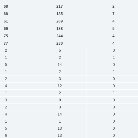
68
217
2
68
185
7
61
209
4
66
188
5
75
244
4
77
230
4
2
5
0
1
2
1
5
14
0
1
2
1
2
3
0
4
12
0
1
2
1
3
9
0
2
3
0
4
14
0
1
1
0
5
13
0
6
13
0