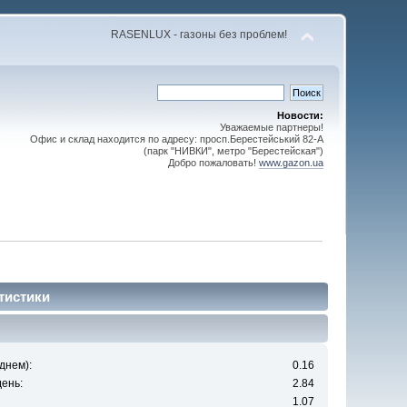
RASENLUX - газоны без проблем!
Новости:
Уважаемые партнеры!
Офис и склад находится по адресу: просп.Берестейський 82-А
(парк "НИВКИ", метро "Берестейская")
Добро пожаловать!
www.gazon.ua
тистики
днем):
0.16
ень:
2.84
1.07