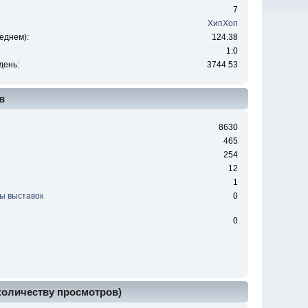
7
ХипХоп
еднем):
124.38
1:0
день:
3744.53
в
8630
465
254
12
1
ы выставок
0
0
 количеству просмотров)