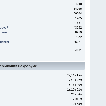
124048
64088
56084
51435
47667
мороз?
43252
рузок
38919
37872
Великие
35227
ы
34881
ебывания на форуме
2д 18ч 19м
2д 9ч 22м
1д 16ч 46м
1д 10ч 52м
21ч 36м
20ч 1м
19ч 58м