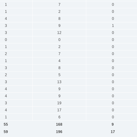
1
7
0
1
2
0
4
8
0
3
9
1
3
12
0
0
0
0
1
2
0
2
7
0
1
4
0
3
8
0
2
5
0
3
13
0
4
9
0
4
9
0
3
19
0
4
17
0
1
6
0
55
168
9
59
196
17