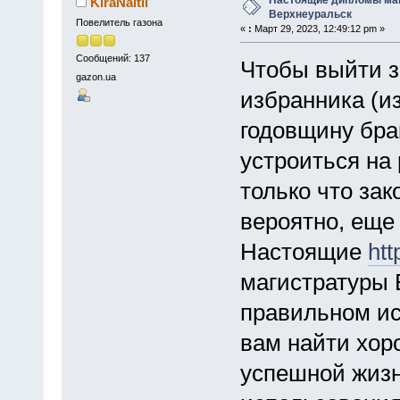
KiraNaitli
Верхнеуральск
Повелитель газона
«
:
Март 29, 2023, 12:49:12 pm »
Сообщений: 137
Чтобы выйти з
gazon.ua
избранника (и
годовщину брак
устроиться на 
только что за
вероятно, еще
Настоящие
ht
магистратуры 
правильном ис
вам найти хор
успешной жизн