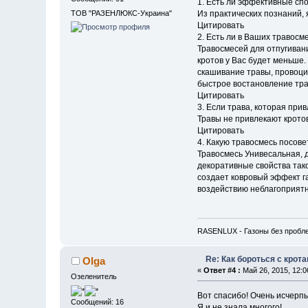
1. Есть ли эффективные сп
Из практических познаний,
ТОВ "РАЗЕНЛЮКС-Украина"
Цитировать
2. Есть ли в Ваших травосм
Травосмесей для отпугиван
кротов у Вас будет меньше.
скашивание травы, провоци
быстрое востановление трав
Цитировать
3. Если трава, которая прив
Травы не привлекают крото
Цитировать
4. Какую травосмесь посов
Травосмесь Унивесальная, д
декоративные свойства так
создает ковровый эффект г
воздействию неблагоприятн
RASENLUX - Газоны без пробл
Re: Как бороться с крот
Olga
«
Ответ #4 :
Май 26, 2015, 12:0
Озеленитель
Вот спасибо! Очень исчер
Сообщений: 16
Я и не знала многого!