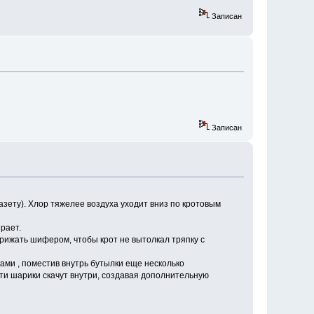
Записан
Записан
газету). Хлор тяжелее воздуха уходит вниз по кротовым
рает.
 прижать шифером, чтобы крот не вытолкал тряпку с
ами , поместив внутрь бутылки еще несколько
эти шарики скачут внутри, создавая дополнительную