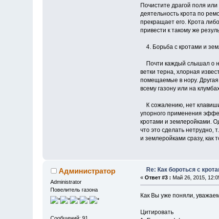
Почистите драгой поля или 
деятельность крота по рем
прекращает его. Крота либо
привести к такому же резуль
4. Борьба с кротами и зе
Почти каждый слышал о над
ветки терна, хлорная изве
помещаемые в нору. Другая 
всему газону или на клумба
К сожалению, нет клавиши,
упорного применения эффек
кротами и землеройками. О
что это сделать нетрудно, 
и землеройками сразу, как 
Re: Как бороться с крот
Администратор
«
Ответ #3 :
Май 26, 2015, 12:0
Administrator
Повелитель газона
Как Вы уже поняли, уважае
Цитировать
Сообщений: 91