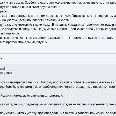
жу кучки земли. Особенно часто эти маленькие черные животные портят газо
огут появиться и на любом другом газоне.
рьбы.
еждать нашествие кротов, чем бороться с ними. Питаются кроты в основном
 на участке, если поблизости замечены кроты.
 на газоне кротов не так-то легко. В печатных изданиях перечисляют различ
 средства и специальные дымовые шашки. Если какое-либо из этих средств 
возвращаются.
 кротов капканы, но установить капкан не так просто: его нужно поставить 
олько профессиональные службы.
ем!
ами?
4:51 pm »
ойками интересует многих. Поэтому постарались собрать многие известные 
и борьбы с кротами и землеройками являются отравленные приманки, крото
ойками с помощью отравленных приманок.
секомоядными, поедающими в основном дождевых червей и насекомых, токси
манки - ключ к успеху. Для определения места установки приманки, опреде