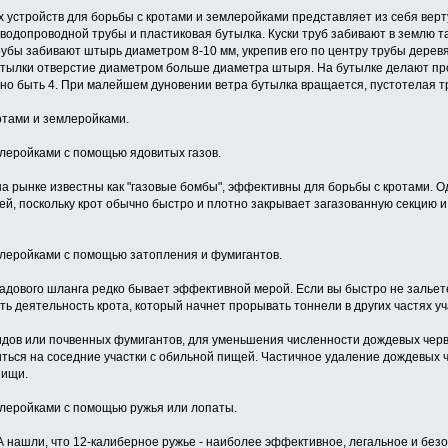
устройств для борьбы с кротами и землеройками представляет из себя верту
водопроводной трубы и пластиковая бутылка. Куски труб забивают в землю та
трубы забивают штырь диаметром 8-10 мм, укрепив его по центру трубы дерев
тылки отверстие диаметром больше диаметра штыря. На бутылке делают прор
жно быть 4. При малейшем дуновении ветра бутылка вращается, пустотелая тр
отами и землеройками.
леройками с помощью ядовитых газов.
 рынке известны как "газовые бомбы", эффективны для борьбы с кротами. О
ей, поскольку крот обычно быстро и плотно закрывает загазованную секцию 
леройками с помощью затопления и фумигантов.
дового шланга редко бывает эффективной мерой. Если вы быстро не зальете
ь деятельность крота, который начнет прорывать тоннели в других частях уч
ов или почвенных фумигантов, для уменьшения численности дождевых черве
иться на соседние участки с обильной пищей. Частичное удаление дождевых 
пищи.
леройками с помощью ружья или лопаты.
шли, что 12-калиберное ружье - наиболее эффективное, легальное и безоп