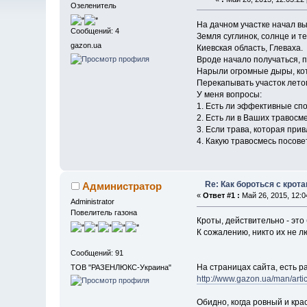
Озеленитель
На дачном участке начал в
Сообщений: 4
Земля суглинок, солнце и те
gazon.ua
Киевская область, Глеваха.
Вроде начало получаться, п
Нарыли огромные дыры, кот
Перекапывать участок летом
У меня вопросы:
1. Есть ли эффективные сп
2. Есть ли в Ваших травосм
3. Если трава, которая прив
4. Какую травосмесь посов
Re: Как бороться с крот
Администратор
«
Ответ #1 :
Май 26, 2015, 12:0
Administrator
Повелитель газона
Кроты, действительно - это
К сожалению, никто их не 
Сообщений: 91
На страницах сайта, есть 
ТОВ "РАЗЕНЛЮКС-Украина"
http://www.gazon.ua/man/art
Обидно, когда ровный и кра