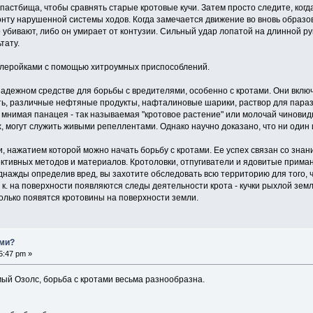
пастбища, чтобы сравнять старые кротовые кучи. Затем просто следите, ког
онту нарушенной системы ходов. Когда замечается движение во вновь образов
 убивают, либо он умирает от контузии. Сильный удар лопатой на длинной р
тату.
млеройками с помощью хитроумных приспособлений.
ежном средстве для борьбы с вредителями, особенно с кротами. Они включа
сть, различные нефтяные продукты, нафталиновые шарики, раствор для параз
мнимая панацея - так называемая "кротовое растение" или молочай чиновидны
х, могут служить живыми репеллентами. Однако научно доказано, что ни один
 нажатием которой можно начать борьбу с кротами. Ее успех связан со знани
тивных методов и материалов. Кротоловки, отпугиватели и ядовитые приман
днажды определив вред, вы захотите обследовать всю территорию для того, 
т. к. на поверхности появляются следы деятельности крота - кучки рыхлой зем
только появятся кротовины на поверхности земли.
ами?
5:47 pm »
мый Озолс, борьба с кротами весьма разнообразна.