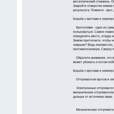
металлический стержень. Ос
Закройте отверстие комом г
результата. Помните - крот
Борьба с кротами и землер
Кротоловки - одно из самы
пользоваться. Самое главно
определить место, откуда о
Землю притопчите, чтобы не
ловушки? Ведь неизвестно, 
противоположную. Сверху п
Обратите внимание, что вх
может убежать и потом пой
Борьба с кротами и землер
Отпугиватели кротов и зем
Электронные отпугиватели 
механические отпугиватели
дальше от источника звука
Механические отпугиватели