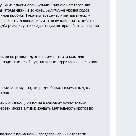
шку из пластиковой бутылки. Для его изготовления
к, чтобы нижний их конец был глубже уровня ходов
янной пробкой. Горячим гвоздем или металлическим
ези по сплошной линии, а по пунктирной - отгибают
уба резонирует и создает шум, которого боятся зверьки.
днако не рекомендуется применять эти газы для
и продолжает свой путь на новые территории, расширяя
 всю систему нор, что редко бывает возможным, вы
астка.
й и обитающих в почве насекомых может только
червей может активизировать деятельность кротов по
асное в применении средство борьбы с кротами.