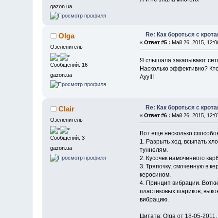
gazon.ua
Re: Как бороться с крот
Olga
«
Ответ #5 :
Май 26, 2015, 12:0
Озеленитель
Я слышала закапывают сетк
Сообщений: 16
Насколько эффективно? Кто
gazon.ua
Ауу!!!
Re: Как бороться с крот
Clair
«
Ответ #6 :
Май 26, 2015, 12:0
Озеленитель
Вот еще несколько способо
Сообщений: 3
1. Разрыть ход, всыпать хл
gazon.ua
туннелям.
2. Кусочек намоченного кар
3. Тряпочку, смоченную в к
керосином.
4. Принцип вибрации. Вотк
пластиковых шариков, выков
вибрацию.
Цитата: Olga от 18-05-2011,