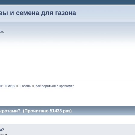
вы и семена для газона
сь
.
ЫЕ ТРАВЫ
»
 Газоны
»
Как бороться с кротами? 
 кротами? (Прочитано 51433 раз)
ми?
 pm »