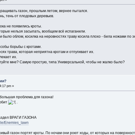
ыращивать газон, прошлым летом, вернее пытался.
нь, тень от плодовых деревьев.
ока не появились кроты.
орые нельзя засыпать, вообщем всё испаганили.
 было облом, косилка на неровностях траву косила плохо - била ножами по з
особы борьбы с кротами.
есях трава, которая неприятна кротам и отпугивает их.
лекает их.
етуйте мне? Самую простую, типа Универсальной, чтобы не жалко было?
ами?
4:17 pm »
 большая проблема для газона!
любит
.
раздел ВРАГИ ГАЗОНА
icle/Enemies_lawn
сивый газон портят кроты. По ночам они роют ходы, от которых на поверхнос