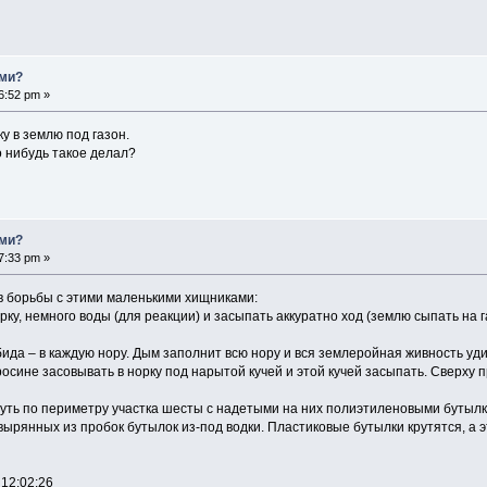
ами?
6:52 pm »
у в землю под газон.
 нибудь такое делал?
ами?
7:33 pm »
в борьбы с этими маленькими хищниками:
орку, немного воды (для реакции) и засыпать аккуратно ход (землю сыпать на 
бида – в каждую нору. Дым заполнит всю нору и вся землеройная живность уди
еросине засовывать в норку под нарытой кучей и этой кучей засыпать. Сверху
нуть по периметру участка шесты с надетыми на них полиэтиленовыми бутылк
ырянных из пробок бутылок из-под водки. Пластиковые бутылки крутятся, а 
 12:02:26