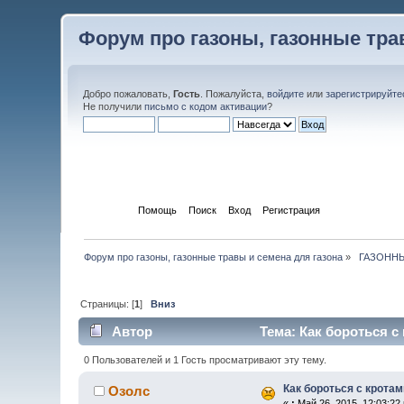
Форум про газоны, газонные тра
Добро пожаловать,
Гость
. Пожалуйста,
войдите
или
зарегистрируйте
Не получили
письмо с кодом активации
?
Начало
Помощь
Поиск
Вход
Регистрация
Форум про газоны, газонные травы и семена для газона
»
 ГАЗОНН
Страницы: [
1
]
Вниз
Автор
Тема: Как бороться с
0 Пользователей и 1 Гость просматривают эту тему.
Как бороться с крота
Озолс
«
:
Май 26, 2015, 12:03:22