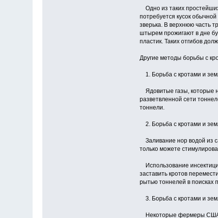
Одно из таких простейших 
потребуется кусок обычной 
зверька. В верхнюю часть 
штырем прожигают в дне бу
пластик. Таких отгибов дол
Другие методы борьбы с кр
1. Борьба с кротами и зем
Ядовитые газы, которые на
разветвленной сети тоннел
тоннели.
2. Борьба с кротами и зем
Заливание нор водой из са
только можете стимулироват
Использование инсектицид
заставить кротов перемест
рытью тоннелей в поисках 
3. Борьба с кротами и зем
Некоторые фермеры США на