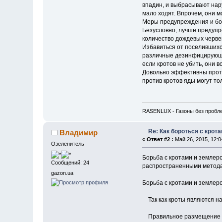
впадин, и выбрасывают нару
мало ходят. Впрочем, они м
Меры предупреждения и бо
Безусловно, лучше предупр
количество дождевых червей
Избавиться от поселившихся
различные дезинфицирующие
если кротов не убить, они 
Довольно эффективны против
против кротов яды могут т
RASENLUX - Газоны без пробл
Re: Как бороться с крот
Владимир
«
Ответ #2 :
Май 26, 2015, 12:0
Озеленитель
Борьба с кротами и землер
Сообщений: 24
распространенными методам
gazon.ua
Борьба с кротами и землер
Так как кроты являются на
Правильное размещение при