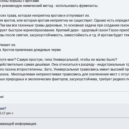
особы борьбы с кротами.
 я рекомендую химический метод - использовать фумиганты.
есях трава, которая неприятна кротам и отпугивает их.
ия кротов, или которая кротам неприятна не существует. Однако есть опред
 Так как все газонные травы дерновые, то основная задача при создании газ
рует быстрое корнеобразование. Крепкий дерн - здоровый газон! Газон при
ы после смятия, засухоустойчивость, зимостойкость и тд. И кротам будет т
лекает их.
в. Кротов привлекаю дождевые черви.
етуте мне? Самую простую, типа Универсальной, чтобы не жалко было?
ействительно самая дешёвая. Она относиться к разряду - индустриальные трав
ого газона второстепенны. Зато, Универсальная травосмесь имеет высокий пр
азона. Многоцелевая неприхотливая травосмесь для озеленения мест с отсутс
ых природных и экологических факторов, засухоустойчива, требует редкого
ем!
ами?
6:17 pm »
пывающей информация.