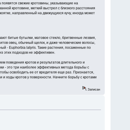
да появятся свежие кротовины, указывающие на
анной кротовине, меткий выстрел с близкого расстояния
укоятке, направленный на движущуюся кучу, иногда может
ют битые бутылки, матовое стекло, бритвенные лезвия,
итов овец, обычный щелок, и даже человеческие волосы,
й - Euphorbia latyris. Такие растения, посаженные по
 из этих подходов не эффективен.
ем поведения кротов и результатов длительного и
ки - это три наиболее эффективных метода борьбы с
чтобы освободить ее от вредителя еще раз. Признается,
ли и ходы кротов у поверхности. Начните борьбу с кротами
Записан