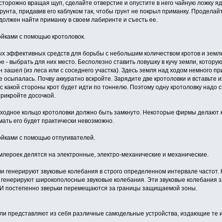
торожно вращая щуп, сделайте отверстие и опустите в него чайную ложку яд
рунта, придавив его каблуком так, чтобы грунт не покрыл приманку. Продела
 должен найти приманку в своем лабиринте и съесть ее.
ойками с помощью кротоловок.
х эффективных средств для борьбы с небольшим количеством кротов и землер
е - выбрать для них место. Бесполезно ставить ловушку в кучу земли, котору
н зашел (из леса или с соседнего участка). Здесь земля над ходом немного п
 осыпалась. Почву аккуратно вскройте. Зарядите две кротоловки и вставьте 
с какой стороны крот будет идти по тоннелю. Поэтому одну кротоловку надо с
рикройте досочкой.
одное кольцо кротоловки должно быть замкнуто. Некоторые фирмы делают кр
мать его будет практически невозможно.
ойками с помощью отпугивателей.
лероек делятся на электронные, электро-механические и механические.
генерируют звуковые колебания в строго определенном интервале частот. Ка
 генерируют широкополосные звуковые колебания. Эти звуковые колебания з
. И постепенно зверьки перемещаются за границы защищаемой зоны.
 представляют из себя различные самодельные устройства, издающие те и