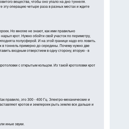
овитого вещества, чтобы оно упало на дно туннеля.
йте эту операцию четыре раза в разных местах и ждите
оек. Но многие не знают, как ими правильно
ю нарыл крот. Нужно обойти свой участок по периметру,
риподнята полусферой. И на этой границе надо его ловить.
их в тоннель примерно до середины. Почему нужно две
тавить входным отверстием в одну сторону, вторую - в
отоловки с открытым кольцом. Из такой кротоловки крот
к правило, это 300 - 400 Гц. Электро-механические и
аставляют кротов и землероек рыть землю все дальше и
ли иные звуки.