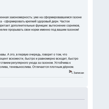
еленная закономерность: уже на сформировавшемся газоне
она - сформировать крепкий здоровый дерн. Частое
обретает дополнительные функции: вытеснение сорняков,
яжелее прорывать свои норки именно под вашим газоном!
ы. А это, в первую очередь, говорит о том, что
оцент всхожести, быстро и равномерно всходит, быстро
твием регулярного ухода за газоном. Устойчива к
 полива, теневынослива. Отличается плотным дёрном.
Записан