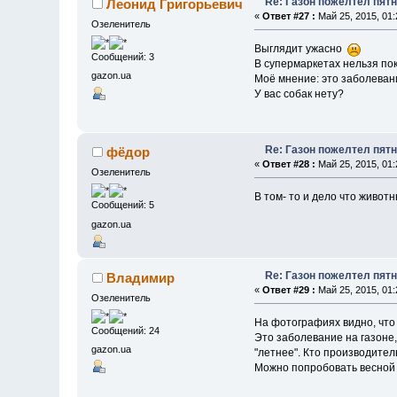
Re: Газон пожелтел пят
Леонид Григорьевич
«
Ответ #27 :
Май 25, 2015, 01:
Озеленитель
Выглядит ужасно
Сообщений: 3
В супермаркетах нельзя поку
gazon.ua
Моё мнение: это заболевани
У вас собак нету?
Re: Газон пожелтел пят
фёдор
«
Ответ #28 :
Май 25, 2015, 01:
Озеленитель
В том- то и дело что животн
Сообщений: 5
gazon.ua
Re: Газон пожелтел пят
Владимир
«
Ответ #29 :
Май 25, 2015, 01:
Озеленитель
На фотографиях видно, что
Сообщений: 24
Это заболевание на газоне,
gazon.ua
"летнее". Кто производител
Можно попробовать весной 