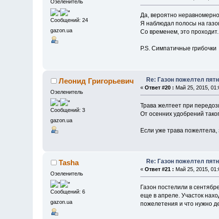
Озеленитель
Да, вероятно неравномерно
Сообщений: 24
Я наблюдал полосы на газо
gazon.ua
Со временем, это проходит.
P.S. Симпатичные грибочк
Re: Газон пожелтел пят
Леонид Григорьевич
«
Ответ #20 :
Май 25, 2015, 01:
Озеленитель
Трава желтеет при передози
Сообщений: 3
От осенних удобрений тако
gazon.ua
Если уже трава пожелтела,
Re: Газон пожелтел пят
Tasha
«
Ответ #21 :
Май 25, 2015, 01:
Озеленитель
Газон постелили в сентябре
Сообщений: 6
еще в апреле. Участок нахо
gazon.ua
пожелетения и что нужно д