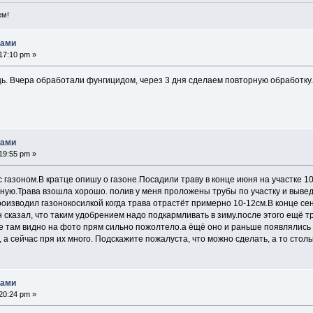
ем!
нами
17:10 pm »
. Вчера обработали фунгицидом, через 3 дня сделаем повторную обработку. 
нами
19:55 pm »
 газоном.В кратце опишу о газоне.Посадили траву в конце июня на участке 1
ную.Трава взошла хорошо. полив у меня проложены трубы по участку и вывед
роизводил газонокосилкой когда трава отрастёт примерно 10-12см.В конце с
н сказал, что таким удобрением надо подкармливать в зиму.после этого ещё т
е там видно на фото прям сильно пожолтело.а ёщё оно и раньше появлялись 
 а сейчас пря их много. Подскажите пожалуста, что можно сделать, а то столь
нами
20:24 pm »