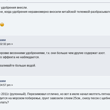
 удобрения внесли.
не, когда удобрения неравномерно вносили китайской тележкой-разбрасыват
и
нами
02:32 pm »
ровке весенними удобрениями, т.к. они больше чем другие содержат азот.
го эффекта не наблюдается.
 заливайте больше водой.
нами
04:57 pm »
 2011г. (рулонный). Перезимовал отлично, но вот в июле начал желтеть пят
дится на морском побережье, грунт завозили слоем 25см., снизу песок с щеб
елать?