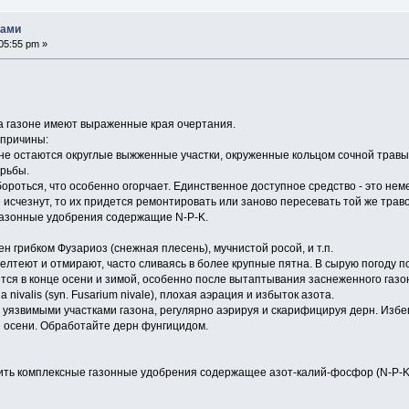
нами
05:55 pm »
на газоне имеют выраженные края очертания.
 причины:
оне остаются округлые выжженные участки, окруженные кольцом сочной травы.
рьбы.
ороться, что особенно огорчает. Единственное доступное средство - это не
исчезнут, то их придется ремонтировать или заново пересевать той же траво
газонные удобрения содержащие N-P-K.
ен грибком Фузариоз (снежная плесень), мучнистой росой, и т.п.
елтеют и отмирают, часто сливаясь в более крупные пятна. В сырую погоду 
тся в конце осени и зимой, особенно после вытаптывания заснеженного газо
 nivalis (syn. Fusarium nivale), плохая аэрация и избыток азота.
а уязвимыми участками газона, регулярно аэрируя и скарифицируя дерн. Из
е осени. Обработайте дерн фунгицидом.
ить комплексные газонные удобрения содержащее азот-калий-фосфор (N-P-K)