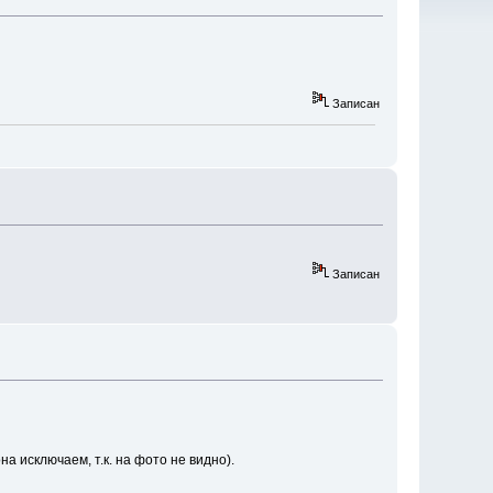
Записан
Записан
 исключаем, т.к. на фото не видно).