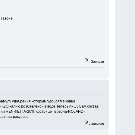
 газоне.
Записан
формулу удобрения которым удобрял в конце
К2О)калию розбавленой в воде.Теперь пишу Вам состав
тний HENRIETTA-20%,Кострице червона-ROLAND-
разных ракурсов
Записан