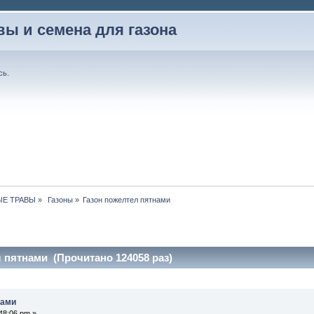
вы и семена для газона
сь
.
ЫЕ ТРАВЫ
»
 Газоны
»
Газон пожелтел пятнами
 пятнами (Прочитано 124058 раз)
нами
48:06 pm »