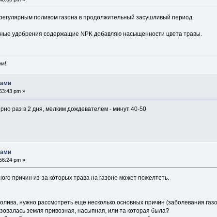
с регулярным поливом газона в продолжительный засушливый период.
нные удобрения содержащие NPK добавляю насыщенности цвета травы.
ем!
нами
53:43 pm »
но раз в 2 дня, мелким дождевателем - минут 40-50
нами
56:24 pm »
ого причин из-за которых трава на газоне может пожелтеть.
лива, нужно рассмотреть еще несколько основных причин (заболевания газона
ьзовалась земля привозная, насыпная, или та которая была?