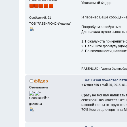
Уважаемый Федор!
Я перенес Ваше сообщение в
Сообщений: 91
ТОВ "РАЗЕНЛЮКС-Украина"
Попробуем разобраться.
Для начала нужно выявить 
1. Пожалуйста прикрепите 
2. Напишите формулу удоб
3. По возможности, напишит
RASENLUX - Газоны без пробл
Re: Газон пожелтел пят
фёдор
«
Ответ #26 :
Май 25, 2015, 01:
Озеленитель
Сразу не мог вам написать
Сообщений: 5
сентября.Называется-Осен
gazon.ua
газоной травы которую се
70%,Кострице очеретяна-M