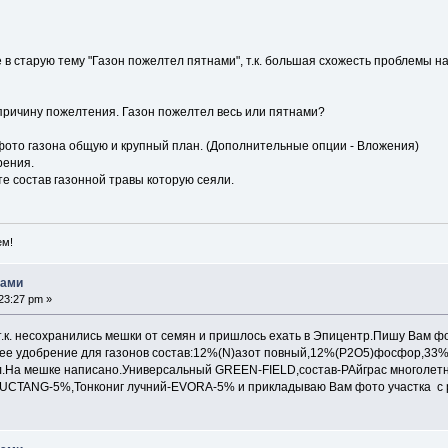
 старую тему "Газон пожелтел пятнами", т.к. большая схожесть проблемы на
причину пожелтения. Газон пожелтел весь или пятнами?
фото газона общую и крупный план. (Дополнительные опции - Вложения)
рения.
е состав газонной травы которую сеяли.
ем!
нами
23:27 pm »
 т.к. несохранились мешки от семян и пришлось ехать в Эпицентр.Пишу Вам 
ее удобрение для газонов состав:12%(N)азот повный,12%(P2O5)фосфор,33%(
ял.На мешке написано.Универсальный GREEN-FIELD,состав-РАйграс многоле
UCTANG-5%,Тонкониг лучний-EVORA-5% и прикладываю Вам фото участка с 