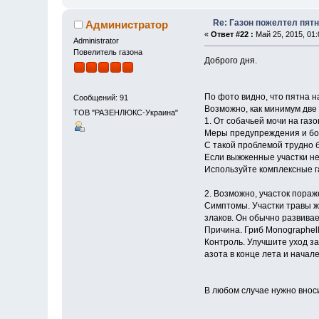
Re: Газон пожелтел пят
Администратор
«
Ответ #22 :
Май 25, 2015, 01:
Administrator
Повелитель газона
Доброго дня.
По фото видно, что пятна 
Сообщений: 91
Возможно, как минимум две
ТОВ "РАЗЕНЛЮКС-Украина"
1. От собачьей мочи на газ
Меры предупреждения и бо
С такой проблемой трудно б
Если выжженные участки не 
Используйте комплексные 
2. Возможно, участок пораж
Симптомы. Участки травы ж
злаков. Он обычно развивае
Причина. Гриб Monographella
Контроль. Улучшите уход з
азота в конце лета и начал
В любом случае нужно внос