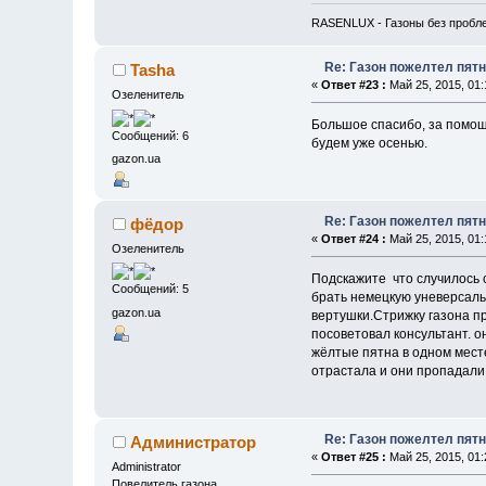
RASENLUX - Газоны без пробл
Re: Газон пожелтел пят
Tasha
«
Ответ #23 :
Май 25, 2015, 01:
Озеленитель
Большое спасибо, за помощь
Сообщений: 6
будем уже осенью.
gazon.ua
Re: Газон пожелтел пят
фёдор
«
Ответ #24 :
Май 25, 2015, 01:
Озеленитель
Подскажите что случилось с
Сообщений: 5
брать немецкую уневерсаль
gazon.ua
вертушки.Стрижку газона п
посоветовал консультант. о
жёлтые пятна в одном мест
отрастала и они пропадали,
Re: Газон пожелтел пят
Администратор
«
Ответ #25 :
Май 25, 2015, 01:
Administrator
Повелитель газона