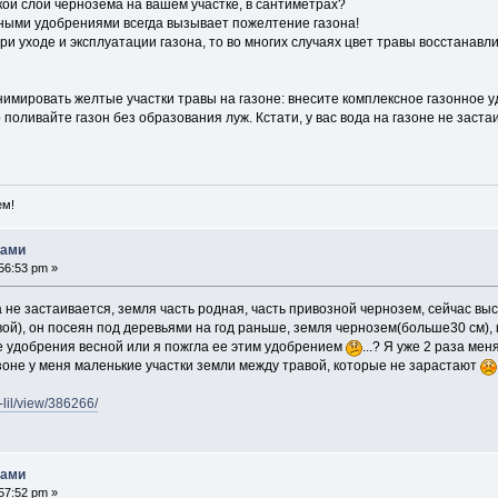
кой слой чернозема на вашем участке, в сантиметрах?
тными удобрениями всегда вызывает пожелтение газона!
ри уходе и эксплуатации газона, то во многих случаях цвет травы восстанавл
имировать желтые участки травы на газоне: внесите комплексное газонное у
поливайте газон без образования луж. Кстати, у вас вода на газоне не заст
ем!
нами
56:53 pm »
 не застаивается, земля часть родная, часть привозной чернозем, сейчас вы
ой), он посеян под деревьями на год раньше, земля чернозем(больше30 см),
 удобрения весной или я пожгла ее этим удобрением
...? Я уже 2 раза м
зоне у меня маленькие участки земли между травой, которые не зарастают
v-lil/view/386266/
нами
57:52 pm »