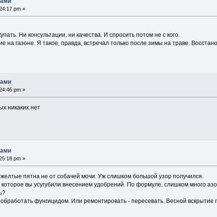
нами
24:17 pm »
пать. Ни консультации, ни качества. И спросить потом не с кого.
е на газоне. Я такое, правда, встречал только после зимы на траве. Восстан
нами
24:46 pm »
ых никаких нет
нами
25:18 pm »
 желтые пятна не от собачей мочи. Уж слишком большой узор получился.
 которое вы усугубили внесением удобрений. По формуле, слишком много азо
ь?
обработать фунгицидом. Или ремонтировать - пересевать. Весной вскрытие 