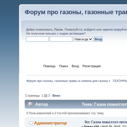
Форум про газоны, газонные тра
Добро пожаловать,
Гость
. Пожалуйста,
войдите
или
зарегистрируйте
Не получили
письмо с кодом активации
?
Начало
Помощь
Поиск
Вход
Регистрация
Форум про газоны, газонные травы и семена для газона
»
 ГАЗОНН
Страницы:
1
[
2
]
3
Вниз
Автор
Тема: Газон пожелтел
0 Пользователей и 2 Гостей просматривают эту тему.
Re: Газон пожелтел пят
Администратор
«
Ответ #15 :
Май 25, 2015, 12: