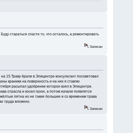
Буду стараться спасти то, что осталось, а ремонтировать
Записан
0 на 15.Траву брали в Эпицентре консультант посоветовал
ены краники на поверхность и на них я ставлю
ентября расыпал удобрение которое взял в Эпицентре.
рава отрасла и косил газон, а потом начали появлятся
жёлтые пятна но не такие большие и со временим трава
ко труда вложено.
Записан