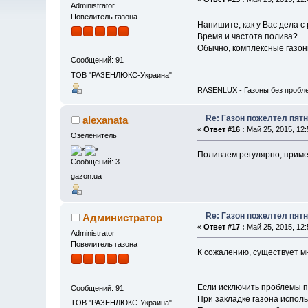
Administrator
Повелитель газона
Напишите, как у Вас дела 
Время и частота полива?
Обычно, комплексные газо
Сообщений: 91
ТОВ "РАЗЕНЛЮКС-Украина"
RASENLUX - Газоны без пробл
Re: Газон пожелтел пят
alexanata
«
Ответ #16 :
Май 25, 2015, 12:
Озеленитель
Поливаем регулярно, пример
Сообщений: 3
gazon.ua
Re: Газон пожелтел пят
Администратор
«
Ответ #17 :
Май 25, 2015, 12:
Administrator
Повелитель газона
К сожалению, существует мн
Если исключить проблемы по
Сообщений: 91
При закладке газона испол
ТОВ "РАЗЕНЛЮКС-Украина"