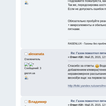
Подскажите пожалуйста, ка
Так же, передозировка азо
Если не допускать ошибок п
Обязательно пробуйте реан
+ микроэлементы и обильно 
пятнами.
RASENLUX - Газоны без пробл
Re: Газон пожелтел пят
alexanata
«
Ответ #18 :
Май 25, 2015, 12:
Озеленитель
Спасибо за ответы.
Вода
Сообщений: 3
добавлением клевера(тенев
gazon.ua
неравномерное рассыпание
весной)и еще: на первом га
http://fotki.yandex.ru/users/ln
Re: Газон пожелтел пят
Владимир
«
Ответ #19 :
Май 25, 2015, 12: