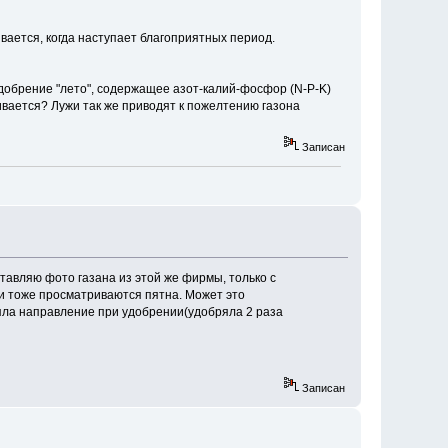
ивается, когда наступает благоприятных период.
добрение "лето", содержащее азот-калий-фосфор (N-P-K)
аивается? Лужи так же приводят к пожелтению газона
Записан
ставляю фото газана из этой же фирмы, только с
 и тоже просматриваются пятна. Может это
еняла направление при удобрении(удобряла 2 раза
Записан