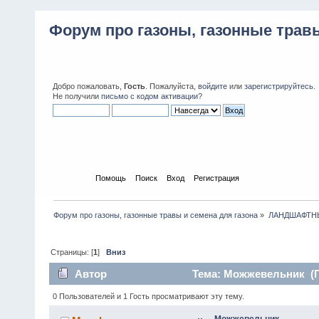
Форум про газоны, газонные травы
Добро пожаловать,
Гость
. Пожалуйста,
войдите
или
зарегистрируйтесь
.
Не получили
письмо с кодом активации
?
Начало
Помощь
Поиск
Вход
Регистрация
Форум про газоны, газонные травы и семена для газона
»
ЛАНДШАФТН
Страницы: [
1
]
Вниз
Автор
Тема: Можжевельник (П
0 Пользователей и 1 Гость просматривают эту тему.
Можжевельник