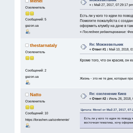
Menel
«
:
Май 27, 2017, 07:29:17 pm
Озеленитель
Есть ли у кого то идеи по пово
Сообщений: 5
Помогите пожалуйста с создани
оформить клумбу на даче в так
gazon.ua
«
Последнее редактирование: Фев
Re: Можжевельник
thestarnataly
«
Ответ #1 :
Май 10, 2018, 0
Озеленитель
Кроме того, что он красив, он 
Сообщений: 2
gazon.ua
Жизнь - это не те дни, которые пр
Re: озеленение Киев
Natto
«
Ответ #2 :
Июль 26, 2018, 
Озеленитель
Цитата: Menel от Май 27, 2017, 07
Сообщений: 10
Есть ли у кого то идеи по повод
https://lorashen.ua/ozelenenie/
восточная тематика, хочу оформи