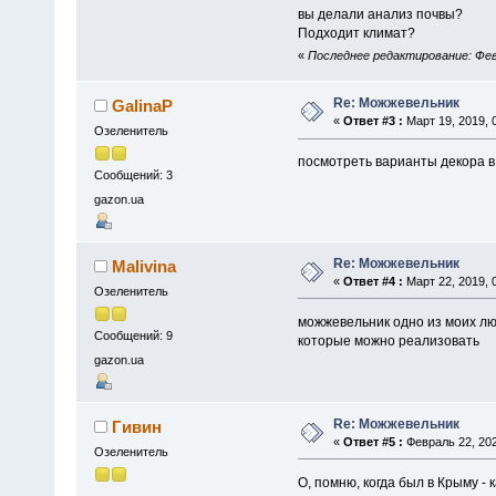
вы делали анализ почвы?
Подходит климат?
«
Последнее редактирование: Февр
Re: Можжевельник
GalinaP
«
Ответ #3 :
Март 19, 2019, 
Озеленитель
посмотреть варианты декора в
Сообщений: 3
gazon.ua
Re: Можжевельник
Malivina
«
Ответ #4 :
Март 22, 2019, 
Озеленитель
можжевельник одно из моих лю
Сообщений: 9
которые можно реализовать
gazon.ua
Re: Можжевельник
Гивин
«
Ответ #5 :
Февраль 22, 202
Озеленитель
О, помню, когда был в Крыму - 