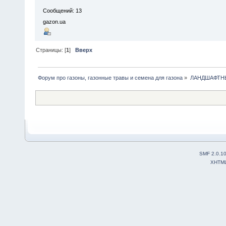
Сообщений: 13
gazon.ua
Страницы: [
1
]
Вверх
Форум про газоны, газонные травы и семена для газона
»
ЛАНДШАФТН
SMF 2.0.1
XHTM