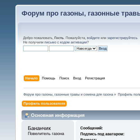
Форум про газоны, газонные травы
Добро пожаловать,
Гость
. Пожалуйста,
войдите
или
зарегистрируйтесь
.
Не получили
письмо с кодом активации
?
Начало
Помощь
Поиск
Вход
Регистрация
Форум про газоны, газонные травы и семена для газона
»
Профиль поль
Профиль пользователя
Основная информация
Бананчик 
Сообщений:
Повелитель газона
Подпись под аватаром:
Возраст: