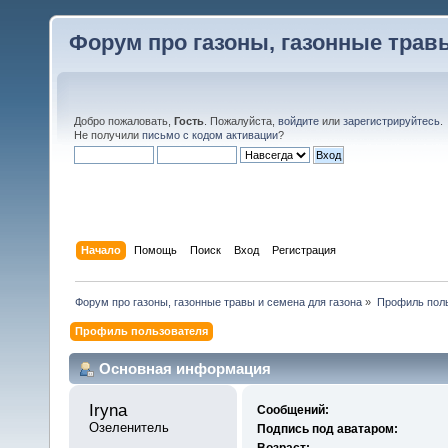
Форум про газоны, газонные травы
Добро пожаловать,
Гость
. Пожалуйста,
войдите
или
зарегистрируйтесь
.
Не получили
письмо с кодом активации
?
Начало
Помощь
Поиск
Вход
Регистрация
Форум про газоны, газонные травы и семена для газона
»
Профиль поль
Профиль пользователя
Основная информация
Iryna 
Сообщений:
Озеленитель
Подпись под аватаром:
Возраст: