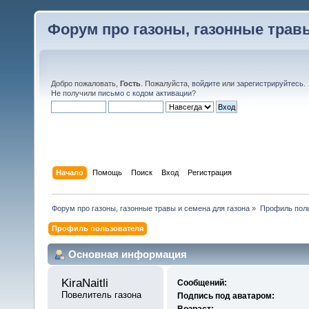
Форум про газоны, газонные травы
Добро пожаловать,
Гость
. Пожалуйста,
войдите
или
зарегистрируйтесь
.
Не получили
письмо с кодом активации
?
Начало
Помощь
Поиск
Вход
Регистрация
Форум про газоны, газонные травы и семена для газона
»
Профиль польз
Профиль пользователя
Основная информация
KiraNaitli 
Сообщений:
Повелитель газона
Подпись под аватаром:
Возраст: