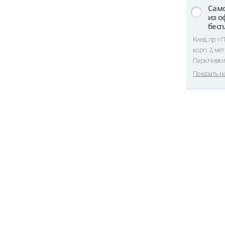
Сам
из о
бесп
Киев, пр-т 
корп. 2, ме
Парк Нивки
Показать н