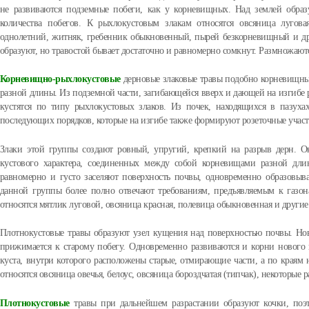
не развиваются подземные побеги, как у корневищных. Над землей образ
количества побегов. К рыхлокустовым злакам относятся овсяница лугов
однолетний, житняк, гребенник обыкновенный, пырей безкорневищный и др
образуют, но травостой бывает достаточно и равномерно сомкнут. Размножают
Корневищно-рыхлокустовые
дерновые злаковые травы подобно корневищн
разной длины. Из подземной части, загибающейся вверх и дающей на изгибе р
кустятся по типу рыхлокустовых злаков. Из почек, находящихся в пазуха
последующих порядков, которые на изгибе также формируют розеточные участ
Злаки этой группы создают ровный, упругий, крепкий на разрыв дерн. 
кустового характера, соединенных между собой корневищами разной дли
равномерно и густо заселяют поверхность почвы, одновременно образовыва
данной группы более полно отвечают требованиям, предъявляемым к газона
относятся мятлик луговой, овсяница красная, полевица обыкновенная и другие
Плотнокустовые травы образуют узел кущения над поверхностью почвы. Но
прижимается к старому побегу. Одновременно развиваются и корни нового 
куста, внутри которого расположены старые, отмирающие части, а по краям
относятся овсяница овечья, белоус, овсяница бороздчатая (типчак), некоторые
Плотнокустовые
травы при дальнейшем разрастании образуют кочки, поэ