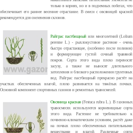
только в корнях, но и в подземных побегах, что
обеспечивает его раннее весеннее отрастание. В смеси с овсяницей красной
рекомендуется для озеленения склонов.
Райграс пастбищный
или многолетний (Lolium
perenne L.) - рыхлокустовое растение - очень
быстро отрастающее, (особенно после поливов)
и формирующее густой сочный травяной
покров. Сорта этого вида плохо переносят
засуху, а также не выносят длительного
затопления и близкого расположения грунтовых
вод. Райграс пастбищный прекрасно растёт на
участках обеспеченных влагой, плохо развивается на тяжёлых почвах.
Основной компонент спортивных газонов и ремонтных травосмесей.
Овсяница красная
(Festuca rubra L.). В газонных
травосмесях используются корневищные сорта
этого вида. Растение не требовательно к
почвенно-климатическим условиям, растёт даже
на почвах плохо обеспеченных питательными
веществами и влагой. Различные сорта