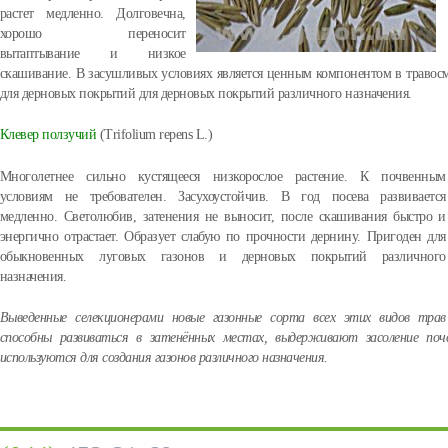
растет медленно. Долговечна,
хорошо переносит
вытаптывание и низкое
скашивание. В засушливых условиях является ценным компонентом в травосм
для дерновых покрытий для дерновых покрытий различного назначения.
Клевер ползучий
(Trifolium repens L.)
Многолетнее сильно кустящееся низкорослое растение. К почвенным
условиям не требователен. Засухоустойчив. В год посева развивается
медленно. Светолюбив, затенения не выносит, после скашивания быстро и
энергично отрастает. Образует слабую по прочности дернину. Пригоден для
обыкновенных луговых газонов и дерновых покрытий различного
назначения.
Выведенные селекционерами новые газонные сорта всех этих видов трав
способны развиваться в затенённых местах, выдерживают засоление поч
используются для создания газонов различного назначения.