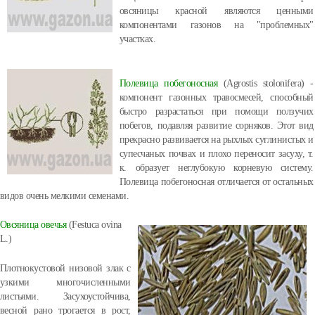
овсяницы красной являются ценными
компонентами газонов на "проблемных"
участках.
Полевица побегоносная
(Agrostis stolonifera) -
компонент газонных травосмесей, способный
быстро разрастаться при помощи ползучих
побегов, подавляя развитие сорняков. Этот вид
прекрасно развивается на рыхлых суглинистых и
супесчаных почвах и плохо переносит засуху, т.
к. образует неглубокую корневую систему.
Полевица побегоносная отличается от остальных
видов очень мелкими семенами.
Овсяница овечья
(Festuca ovina
L.)
Плотнокустовой низовой злак с
узкими многочисленными
листьями. Засухоустойчива,
весной рано трогается в рост,