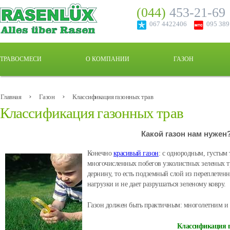
(044)
453-21-69
067 4422406
095 38
ТРАВОСМЕСИ
О КОМПАНИИ
ГАЗОН
›
›
Главная
Газон
Классификация газонных трав
Классификация газонных трав
Какой газон нам нужен
Конечно
красивый газон
: с однородным, густым
многочисленных побегов узколистных зеленых т
дернину, то есть подземный слой из переплетенн
нагрузки и не дает разрушаться зеленому ковру.
Газон должен быть практичным: многолетним и 
Классификация 