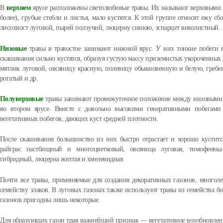
В
верхнем
ярусе расположены светолюбивые травы. Их называют верховыми
более), грубые стебли и листья, мало кустятся. К этой группе относят ежу с
лисохвост луговой, пырей ползучий, люцерну синюю, эспарцет виколистный.
Низовые
травы в травостое занимают нижний ярус. У них тонкие побеги 
скашивания сильно кустятся, образуя густую массу приземистых укороченных 
мятлик луговой, овсяницу красную, полевицу обыкновенную и белую, гребе
рогатый и др.
Полуверховые
травы занимают промежуточное положение между низовыми и
во втором ярусе. Вместе с довольно высокими генеративными побегами
вегетативных побегов, дающих куст средней плотности.
После скашивания большинство из них быстро отрастает и хорошо кустится
райграс пастбищный и многоцветковый, овсяница луговая, тимофеевка
гибридный, люцерна желтая и хмелевидная.
Почти все травы, применяемые для создания декоративных газонов, многоле
семейству злаков. В луговых газонах также используют травы из семейства б
газонов пригодны лишь некоторые.
Для образующих газон трав важнейший признак — вегетативное возобновлени