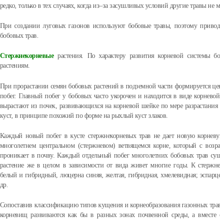
редко, только в тех случаях, когда из–за засушливых условий другие травы не м
При создании луговых газонов используют бобовые травы, поэтому привод
бобовых трав.
Стержнекорневые
растения. По характеру развития корневой системы бо
растениям.
При прорастании семян бобовых растений в подземной части формируется цен
побег. Главный побег у бобовых часто укорочен и находится в виде корнев
вырастают из почек, развивающихся на корневой шейке по мере разрастания
куст, в принципе похожий по форме на рыхлый куст злаков.
Каждый новый побег в кусте стержнекорневых трав не дает новую корневу
многолетнем центральном (стержневом) ветвящемся корне, который с возра
проникает в почву. Каждый отдельный побег многолетних бобовых трав сущ
растение же в целом в зависимости от вида живет многие годы. К стержне
белый и гибридный, люцерна синяя, желтая, гибридная, хмелевидная; эспарц
др.
Сопоставив классификацию типов кущения и корнеобразования газонных трав
корневищ развиваются как бы в разных зонах почвенной среды, а вместе