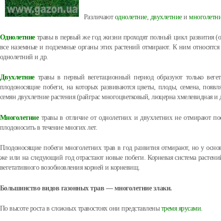
Различают
однолетние
,
двухлетние
и
многолетн
Однолетние
травы в первый же год жизни проходят полный цикл развития (о
все наземные и подземные органы этих растений отмирают. К ним относятся 
однолетний и др.
Двухлетние
травы в первый вегетационный период образуют только вегета
плодоносящие побеги, на которых развиваются цветы, плоды, семена, появл
семян двухлетние растения (райграс многоцветковый, люцерна хмелевидная и 
Многолетние
травы в отличие от однолетних и двухлетних не отмирают по
плодоносить в течение многих лет.
Плодоносящие побеги многолетних трав в год развития отмирают, но у основ
же или на следующий год отрастают новые побеги. Корневая система растений
вегетативного возобновления корней и корневищ.
Большинство видов газонных трав — многолетние злаки.
По высоте роста в сложных травостоях они представлены
тремя ярусами
.