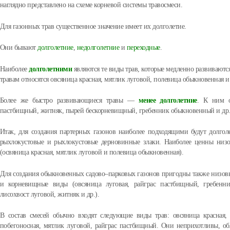
наглядно представлено на схеме корневой системы травосмеси.
Для газонных трав существенное значение имеет их долголетие.
Они бывают
долголетние
,
недолголетние
и
переходные
.
Наиболее
долголетними
являются те виды трав, которые медленно развиваютс
травам относятся овсяница красная, мятлик луговой, полевица обыкновенная и
Более же быстро развивающиеся травы —
менее долголетние
. К ним о
пастбищный, житняк, пырей бескорневищный, гребенник обыкновенный и др
Итак, для создания партерных газонов наиболее подходящими будут долго
рыхлокустовые и рыхлокустовые дерновинные злаки. Наиболее ценны низ
(освяница красная, мятлик луговой и полевица обыкновенная).
Для создания обыкновенных садово–парковых газонов пригодны также низовы
и корневищные виды (овсяница луговая, райграс пастбищный, гребенн
лисохвост луговой, житняк и др.).
В состав смесей обычно входят следующие виды трав: овсяница красная, 
побегоносная, мятлик луговой, райграс пастбищный. Они неприхотливы, об