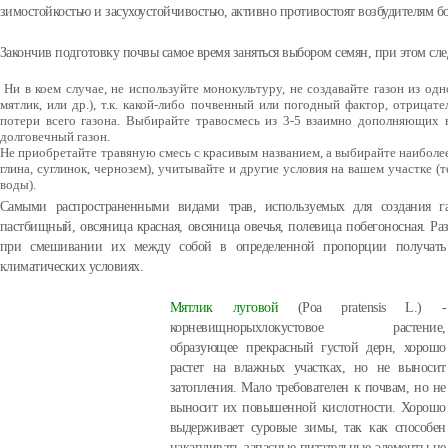
зимостойкостью и засухоустойчивостью, активно противостоят возбудителям бо
Закончив подготовку почвы самое время заняться выбором семян, при этом сле
Ни в коем случае, не используйте монокультуру, не создавайте газон из одн
мятлик, или др.), т.к. какой-либо почвенный или погодный фактор, отрицате
потери всего газона. Выбирайте травосмесь из 3-5 взаимно дополняющих 
долговечный газон.
Не приобретайте травяную смесь с красивым названием, а выбирайте наиболе
глина, суглинок, чернозем), учитывайте и другие условия на вашем участке (
воды).
Самыми распространенными видами трав, используемых для создания газ
пастбищный, овсяница красная, овсяница овечья, полевица побегоносная. Ра
при смешивании их между собой в определенной пропорции получать 
климатических условиях.
Мятлик луговой
(Poa pratensis L.) -
корневищнорыхлокустовое растение,
образующее прекрасный густой дерн, хорошо
растет на влажных участках, но не выносит
затопления. Мало требователен к почвам, но не
выносит их повышенной кислотности. Хорошо
выдерживает суровые зимы, так как способен
накапливать запасные питательные элементы не