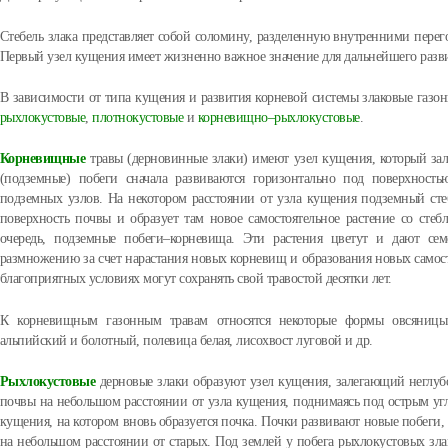
Стебель злака представляет собой соломину, разделенную внутренними перег
Первый узел кущения имеет жизненно важное значение для дальнейшего разви
В зависимости от типа кущения и развития корневой системы злаковые газо
рыхлокустовые
,
плотнокустовые
и
корневищно–рыхлокустовые
.
Корневищные
травы (дерновинные злаки) имеют узел кущения, который зал
(подземные) побеги сначала развиваются горизонтально под поверхность
подземных узлов. На некотором расстоянии от узла кущения подземный стеб
поверхность почвы и образует там новое самостоятельное растение со сте
очередь, подземные побеги–корневища. Эти растения цветут и дают сем
размножению за счет нарастания новых корневищ и образования новых самос
благоприятных условиях могут сохранять свой травостой десятки лет.
К корневищным газонным травам относятся некоторые формы овсяницы
альпийский и болотный, полевица белая, лисохвост луговой и др.
Рыхлокустовые
дерновые злаки образуют узел кущения, залегающий неглубо
почвы на небольшом расстоянии от узла кущения, поднимаясь под острым угло
кущения, на котором вновь образуется почка. Почки развивают новые побеги,
на небольшом расстоянии от старых. Под землей у побега рыхлокустовых зла