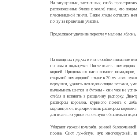
На загущенных, затененных, слабо проветривае
расположенные ближе к земле) такие, что покры
плесневидной гнили. Такие ягоды оставлять нел
почву за пределами участка.
Продолжают удаление поросли у малины, яблонь, 
На овощных грядках в июле особое внимание необ
поливы и подкормки. После полива помидоров п
корней. Продолжают пасынкование помидоров, 
открытой помидорной грядке к 20-му июля нужно
верхушки, удалить неплодоносящие веточки, уме
выламывать цветки и бутоны - они уже не успею
стебля и вставить в расщелину распорку. Два-т
раствором коровяка, куриного помета с доб
марганцовки, подкармливать раствором коровяка 
для полива огурцов используют обязательно подог
Убирают урожай кольраби, ранней белокочанной 
посева. Сеют лук-батун, лук многоярусный, щ