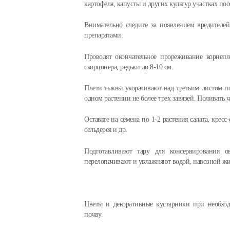
картофеля, капусты и других культур участках пос
Внимательно следите за появлением вредителе
препаратами.
Проводят окончательное прореживание корнепл
скорцонера, редьки до 8-10 см.
Плети тыквы укорачивают над третьим листом по
одном растении не более трех завязей. Поливать ч
Оставьте на семена по 1-2 растения салата, кресс
сельдерея и др.
Подготавливают тару для консервирования о
перелопачивают и увлажняют водой, навозной ж
Цветы и декоративные кустарники при необход
почву.