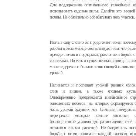
Для поддержания оптимального газообмена о
использовать садовые вилы. Делайте это весной
почвы. Не обязательно обрабатывать весь участок
Июль в саду словно бы продолжает июнь, поэтом
работы в этом месяце соответствуют тем, что был
прежде: полив и подкормки, рыхление и борьба с
сорняками. Но есть и существенная разница: в ию
многие деревья и большинство овощей начинают 
урожай.
Наливается и поспевает урожай ранних яблок
слив и вишен, а также ягодных кустар
Одновременно продолжается интенсивное отр
однолетних побегов, на которых формируется 
часть урожая будущих лет. Сильный полуденн
перегревает молодые нежные листочки, со
благоприятные условия для размножения тлей, 
питаются соками растений. Необходимость пос
борьбы с ними понимает каждый садовод, исп