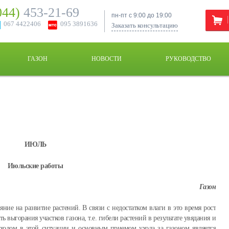
044)
453-21-69
пн-пт с 9:00 до 19:00
067 4422406
095 3891636
Заказать консультацию
ГАЗОН
НОВОСТИ
РУКОВОДСТВО
ИЮЛЬ
Июльские работы
Газон
ние на развитие растений. В связи с недостатком влаги в это время рост
ь выгорания участков газона, т.е. гибели растений в результате увядания и
ходом в этой ситуации и основным приемом ухода за газоном является