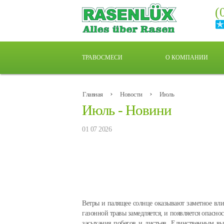
(
ТРАВОСМЕСИ
О КОМПАНИИ
›
›
Главная
Новости
Июль
Июль - Новини
01 07 2026
Ветры и палящее солнце оказывают заметное влия
газонной травы замедляется, и появляется опасност
засыхания побегов и листьев. Единственным вы