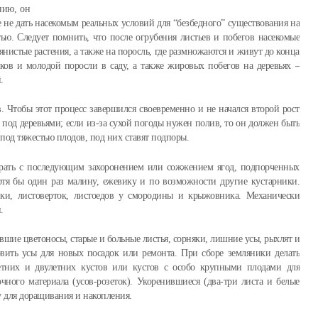
нию, он
е не дать насекомым реальных условий для “безбедного” существования на
тью. Следует помнить, что после огрубения листьев и побегов насекомые
янистые растения, а также на поросль, где размножаются и живут до конца
ков и молодой поросли в саду, а также жировых побегов на деревьях –
.
. Чтобы этот процесс завершился своевременно и не начался второй рост
 под деревьями; если из-за сухой погоды нужен полив, то он должен быть
под тяжестью плодов, под них ставят подпоры.
рать с последующим захоронением или сожжением ягод, подпорченных
хотя бы один раз малину, ежевику и по возможности другие кустарники.
евки, листоверток, листоедов у смородины и крыжовника. Механически
.
вшие цветоносы, старые и больные листья, сорняки, лишние усы, рыхлят и
вить усы для новых посадок или ремонта. При сборе земляники делать
тних и двулетних кустов или кустов с особо крупными плодами для
ного материала (усов-розеток). Укоренившиеся (два-три листа и белые
у для доращивания и накопления.