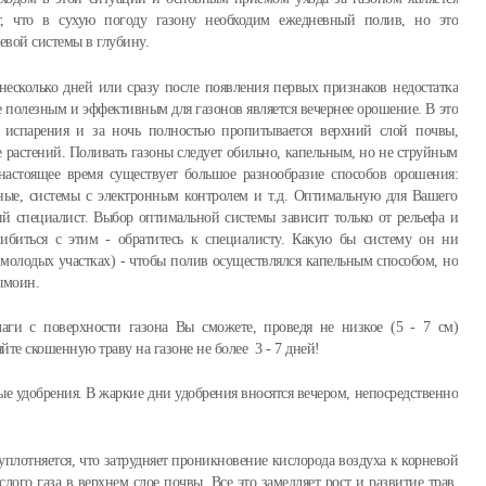
т, что в сухую погоду газону необходим ежедневный полив, но это
евой системы в глубину.
есколько дней или сразу после появления первых признаков недостатка
ее полезным и эффективным для газонов является вечернее орошение. В это
 испарения и за ночь полностью пропитывается верхний слой почвы,
е растений. Поливать газоны следует обильно, капельным, но не струйным
настоящее время существует большое разнообразие способов орошения:
ные, системы с электронным контролем и т.д. Оптимальную для Вашего
й специалист. Выбор оптимальной системы зависит только от рельефа и
ибиться с этим - обратитесь к специалисту. Какую бы систему он ни
 молодых участках) - чтобы полив осуществлялся капельным способом, но
ымоин.
ги с поверхности газона Вы сможете, проведя не низкое (5 - 7 см)
йте скошенную траву на газоне не более 3 - 7 дней!
е удобрения. В жаркие дни удобрения вносятся вечером, непосредственно
уплотняется, что затрудняет проникновение кислорода воздуха к корневой
слого газа в верхнем слое почвы. Все это замедляет рост и развитие трав.