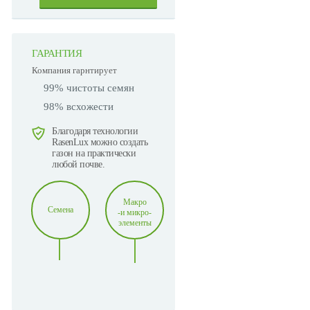
ГАРАНТИЯ
Компания гарнтирует
99% чистоты семян
98% всхожести
Благодаря технологии
RasenLux можно создать
газон на практически
любой почве.
Макро
Семена
-и микро-
элементы