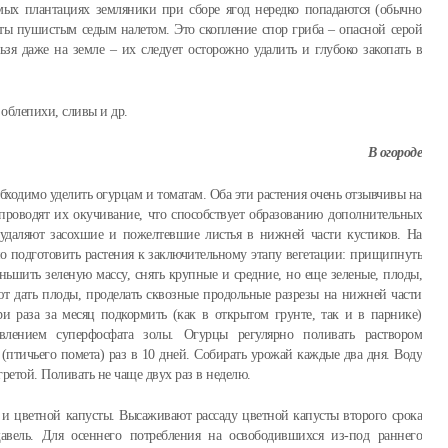
мых плантациях земляники при сборе ягод нередко попадаются (обычно
ты пушистым седым налетом. Это скопление спор гриба – опасной серой
ьзя даже на земле – их следует осторожно удалить и глубоко закопать в
облепихи, сливы и др.
В огороде
ходимо уделить огурцам и томатам. Оба эти растения очень отзывчивы на
роводят их окучивание, что способствует образованию дополнительных
удаляют засохшие и пожелтевшие листья в нижней части кустиков. На
 подготовить растения к заключительному этапу вегетации: прищипнуть
ньшить зеленую массу, снять крупные и средние, но еще зеленые, плоды,
т дать плоды, проделать сквозные продольные разрезы на нижней части
ри раза за месяц подкормить (как в открытом грунте, так и в парнике)
авлением суперфосфата золы. Огурцы регулярно поливать раствором
(птичьего помета) раз в 10 дней. Собирать урожай каждые два дня. Воду
ретой. Поливать не чаще двух раз в неделю.
и цветной капусты. Высаживают рассаду цветной капусты второго срока
авель. Для осеннего потребления на освободившихся из-под раннего