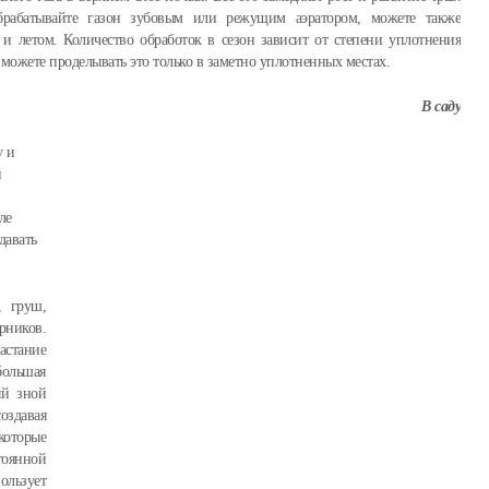
брабатывайте газон зубовым или режущим аэратором, можете также
 и летом. Количество обработок в сезон зависит от степени уплотнения
, можете проделывать это только в заметно уплотненных местах.
В саду
у и
и
ле
давать
, груш,
ников.
астание
большая
ый зной
здавая
которые
тоянной
ользует