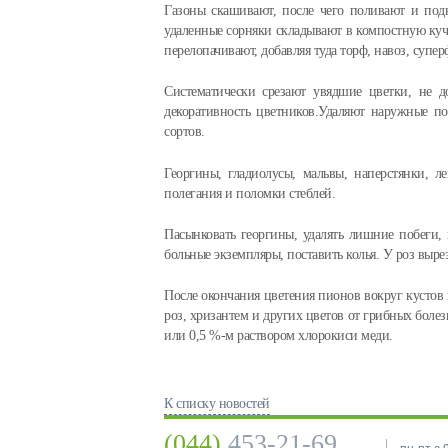
Газоны скашивают, после чего поливают и под
удаленные сорняки складывают в компостную куч
перелопачивают, добавляя туда торф, навоз, супе
Систематически срезают увядшие цветки, не до
декоративность цветников.Удаляют наружные п
сортов.
Георгины, гладиолусы, мальвы, наперстянки, 
полегания и поломки стеблей.
Пасынковать георгины, удалять лишние побеги,
больные экземпляры, поставить колья. У роз выре
После окончания цветения пионов вокруг кустов 
роз, хризантем и других цветов от грибных боле
или 0,5 %-м раствором хлорокиси меди.
К списку новостей
(044)
453-21-69