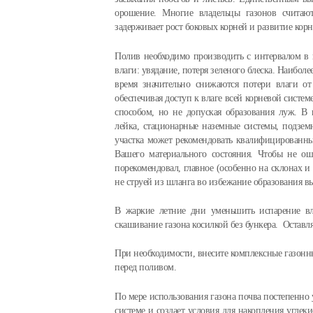
орошение. Многие владельцы газонов считаю
задерживает рост боковых корней и развитие корн
Полив необходимо производить с интервалом в н
влаги: увядание, потеря зеленого блеска. Наибол
время значительно снижаются потери влаги от
обеспечивая доступ к влаге всей корневой систем
способом, но не допуская образования луж. В 
лейка, стационарные наземные системы, подзем
участка может рекомендовать квалифицированны
Вашего материального состояния. Чтобы не ош
порекомендовал, главное (особенно на склонах и
не струей из шланга во избежание образования в
В жаркие летние дни уменьшить испарение вла
скашивание газона косилкой без бункера. Оставля
При необходимости, внесите комплексные газонны
перед поливом.
По мере использования газона почва постепенно 
системе и создает условия для накопления углеки