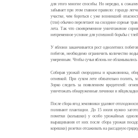
для этого многие способы. Но нередко, к сожале
забывает при этом главное правило: гораздо легч
участке, чем бороться с уже возникшей опаснос
(тли) обычно перелетают на соседние сорные трав
лета. Так что своевременное уничтожение сорня
непременное условие для успешной борьбы с тлей
У яблони заканчивается рост однолетних побегов
побегов, необходимо ограничить количество воды
умеренным. Чтобы сучья яблонь не обламывались 
Собирая урожай смородины и крыжовника, оби
огневкой. При сухом лете обязательно полить, 
Зорко следить за появлением вредителей: огн
уничтожать обнаруженные личинки и яйцекладки
После сбора ягод земляники удаляют отплодоноси
поливают плантации. До 15 июля нужно загото
пометки (колышки) у особо урожайных одноле
выращивания от них после сбора урожая посадоч
корешки) розетки отсаживать на рассадную грядк