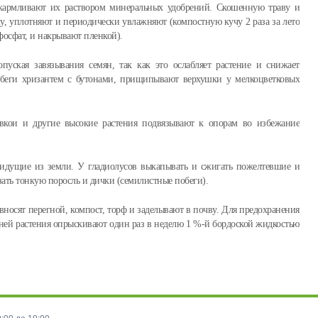
кармливают их раствором минеральных удобрений. Скошенную траву и
у, уплотняют и периодически увлажняют (компостную кучу 2 раза за лето
рфосфат, и накрывают пленкой).
пуская завязывания семян, так как это ослабляет растение и снижает
обеги хризантем с бутонами, прищипывают верхушки у мелкоцветковых
левкои и другие высокие растения подвязывают к опорам во избежание
 идущие из земли. У гладиолусов выкапывать и сжигать пожелтевшие и
зать тонкую поросль и дички (семилистные побеги).
вносят перегной, компост, торф и заделывают в почву. Для предохранения
зней растения опрыскивают один раз в неделю 1 %-й бордоской жидкостью