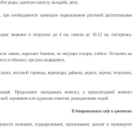
ейте редис, цветную капусту, кольраби, репу.
й, при необходимости проведите опрыскивание растений растительными
одов: моркови и петрушки до 4 см, свеклы до 10-12 см, пастернака,
сле завязи, вырезают боковые, не несущие плодов, побеги. Оставлять на
асто и обильно, три раза подкормить.
-салата, листовой горчицы, кориандра, дайкона, редиса, укропа, петрушки,
вощей. Продолжают закладывать компост, а прошлогодний компост
ижей, коровяком или куриным пометом, разведенными водой.
В декоративном саду и цветнике
имости поливают, подкармливают, пропалывают, рыхлят и мульчируют