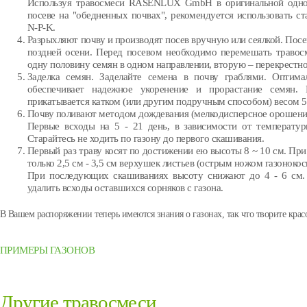
Используя травосмеси RASENLÜX GmbH в оригинальной одно 
посеве на "обедненных почвах", рекомендуется использовать ст
N-P-K.
Разрыхляют почву и производят посев вручную или сеялкой. Посе
поздней осени. Перед посевом необходимо перемешать травосм
одну половину семян в одном направлении, вторую – перекрестн
Заделка семян. Заделайте семена в почву граблями. Оптима
обеспечивает надежное укоренение и прорастание семян. 
прикатывается катком (или другим подручным способом) весом 50
Почву поливают методом дождевания (мелкодисперсное орошение
Первые всходы на 5 - 21 день, в зависимости от температу
Старайтесь не ходить по газону до первого скашивания.
Первый раз траву косят по достижении ею высоты 8 ~ 10 см. При
только 2,5 см - 3,5 см верхушек листьев (острым ножом газонокос
При последующих скашиваниях высоту снижают до 4 - 6 см. 
удалить всходы оставшихся сорняков с газона.
В Вашем распоряжении теперь имеются знания о газонах, так что творите красо
ПРИМЕРЫ ГАЗОНОВ
Другие травосмеси