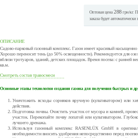
288
Оптовая цена
грн/кг. П
заказа будет автоматически
ОПИСАНИЕ
Садово-парковый газонный комплекс. Газон имеет красивый насыщенно 
Хорошо переносит тень (до 50% освещенности). Рекомендуется для озеле
вблизи тротуаров, зданий, детских площадок. Время посева: с ранней вес
кв.м.
Смотреть состав травосмеси
Основные этапы технологии создания газона для получения быстрых и д
Уничтожить всходы сорняков вручную (культиватором) или хи
действия.
Подготовка почвы. Очистить участок от мусора и камней, прове
участок. Перекопайте почву лопатой или культиватором. Глубок
лучшего дренажа.
Используя газонный комплекс RASENLÜX GmbH в оригиналь
необходимости вносить удобрения непосредственно перед посево