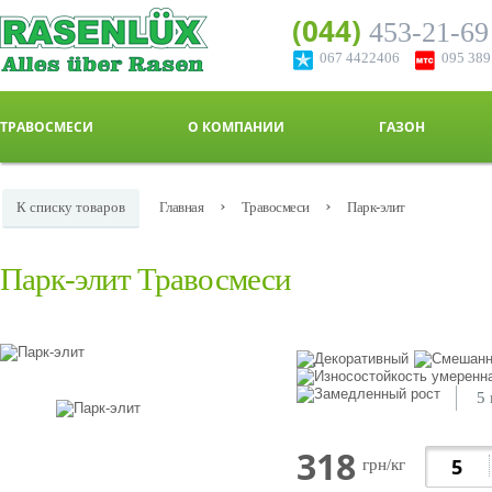
(044)
453-21-69
067 4422406
095 38
ТРАВОСМЕСИ
О КОМПАНИИ
ГАЗОН
›
›
К списку товаров
Главная
Травосмеси
Парк-элит
Парк-элит Травосмеси
5 
318
грн/кг