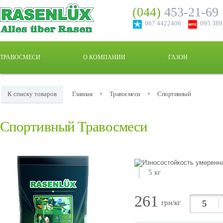
(044)
453-21-69
067 4422406
095 38
ТРАВОСМЕСИ
О КОМПАНИИ
ГАЗОН
›
›
К списку товаров
Главная
Травосмеси
Спортивный
Спортивный Травосмеси
5 кг
261
грн/кг