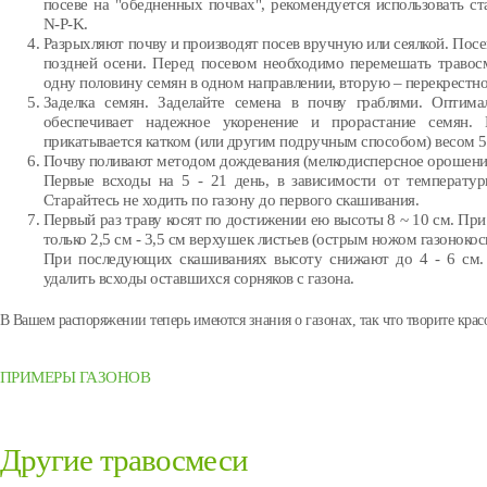
посеве на "обедненных почвах", рекомендуется использовать ст
N-P-K.
Разрыхляют почву и производят посев вручную или сеялкой. Посе
поздней осени. Перед посевом необходимо перемешать травосм
одну половину семян в одном направлении, вторую – перекрестн
Заделка семян. Заделайте семена в почву граблями. Оптима
обеспечивает надежное укоренение и прорастание семян. 
прикатывается катком (или другим подручным способом) весом 50
Почву поливают методом дождевания (мелкодисперсное орошение
Первые всходы на 5 - 21 день, в зависимости от температу
Старайтесь не ходить по газону до первого скашивания.
Первый раз траву косят по достижении ею высоты 8 ~ 10 см. При
только 2,5 см - 3,5 см верхушек листьев (острым ножом газонокос
При последующих скашиваниях высоту снижают до 4 - 6 см. 
удалить всходы оставшихся сорняков с газона.
В Вашем распоряжении теперь имеются знания о газонах, так что творите красо
ПРИМЕРЫ ГАЗОНОВ
Другие травосмеси