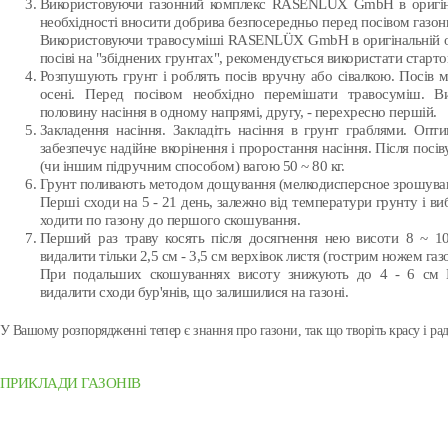
Використовуючи газонний комплекс RASENLÜX GmbH в оригіналь
необхідності вносити добрива безпосередньо перед посівом газон
Використовуючи травосуміші RASENLÜX GmbH в оригінальній од
посіві на "збіднених грунтах", рекомендується використати старт
Розпушують грунт і роблять посів вручну або сівалкою. Посів м
осені. Перед посівом необхідно перемішати травосуміш. В
половину насіння в одному напрямі, другу, - перехресно першій.
Закладення насіння. Закладіть насіння в грунт граблями. Опт
забезпечує надійне вкорінення і проростання насіння. Після посі
(чи іншим підручним способом) вагою 50 ~ 80 кг.
Грунт поливають методом дощування (мелкодисперсное зрошуван
Перші сходи на 5 - 21 день, залежно від температури грунту і в
ходити по газону до першого скошування.
Перший раз траву косять після досягнення нею висоти 8 ~ 
видалити тільки 2,5 см - 3,5 см верхівок листя (гострим ножем га
При подальших скошуваннях висоту знижують до 4 - 6 см П
видалити сходи бур'янів, що залишилися на газоні.
У Вашому розпорядженні тепер є знання про газони, так що творіть красу і рад
ПРИКЛАДИ ГАЗОНІВ