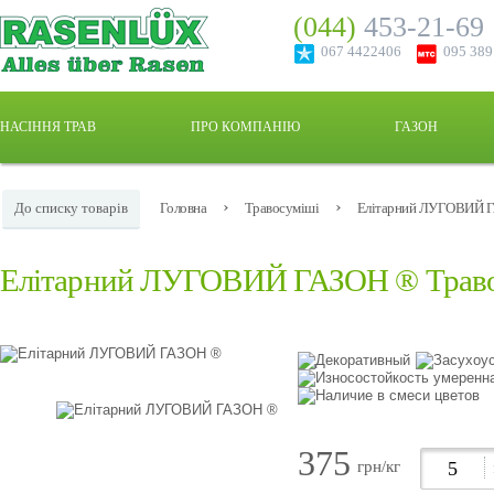
(044)
453-21-69
067 4422406
095 38
НАСІННЯ ТРАВ
ПРО КОМПАНІЮ
ГАЗОН
›
›
До списку товарiв
Головна
Травосуміші
Елітарний ЛУГОВИЙ 
Елітарний ЛУГОВИЙ ГАЗОН ® Траво
375
грн/кг