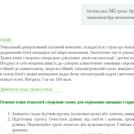
342
Оптова ціна
грн/кг. Пр
замовлення буде автоматич
ОПИС
Унікальний декоративний газонний комплекс складається з трав що повіл
додаванням білої низькорослої мікро-конюшини. Екологічно чисте рішенн
Травосуміш створена спеціально для різних умов експлуатації : дитячі м
Поєднує в собі непримхливість до суворих кліматичних чинників і євро
стійкий до навантажень, морозостійкий, тіньовитривалий газон, використ
в газоні білої сланкої конюшини надає йому неповторний шарм і витончені
пізньої осені. Витрата: 5 кг на 100 кв.м.
Дивитися склад травосуміші
Основні етапи технології створення газону для отримання швидких і гарн
Знищити сходи бур'янів вручну (культиватором) або хімічно, викор
Підготовка грунту. Очистити ділянку від сміття і каменів, про
ділянку. Перекопайте грунт лопатою або культиватором. Глибоке
дренажу.